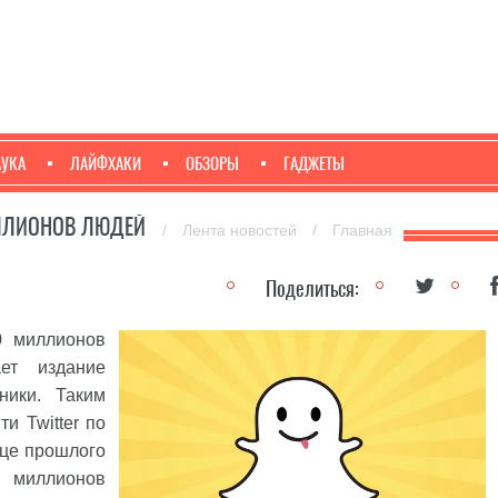
АУКА
ЛАЙФХАКИ
ОБЗОРЫ
ГАДЖЕТЫ
ИЛЛИОНОВ ЛЮДЕЙ
/
Лента новостей
/
Главная
Поделиться:
0 миллионов
ет
издание
ники. Таким
и Twitter по
нце прошлого
 миллионов