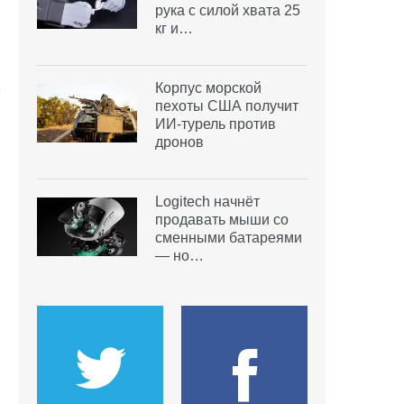
рука с силой хвата 25
кг и…
Корпус морской
пехоты США получит
ИИ-турель против
дронов
Logitech начнёт
продавать мыши со
сменными батареями
— но…