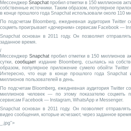
Мессенджер
Snapchat
пробил отметки в 150 миллионов акт
собственные источники. Таким образом, популярное прилож
в конце прошлого года Snapchat использовали около 110 м
По подсчетам Bloomberg, ежедневная аудитория Twitter 
соцметь проигрывает «дочерним» сервисам Facebook — Ins
Snapchat основан в 2011 году. Он позволяет отправлят
заданное время.
/
Мессенджер
Snapchat
пробил отметки в 150 миллионов а
сутки,
сообщает
издание Bloomberg, ссылаясь на собств
образом, популярное приложение сумело обойти Twitter
Интересно, что еще в конце прошлого года Snapchat 
миллионов пользователей в день.
По подсчетам Bloomberg, ежедневная аудитория Twitter с
миллионов человек — по этому показателю соцметь п
сервисам Facebook — Instagram, WhatsApp и Messenger.
Snapchat основан в 2011 году. Он позволяет отправлят
видео сообщения, которые исчезают, через заданное время
_.jpg">