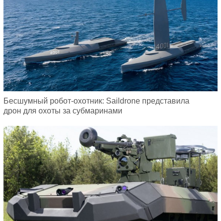
Бесшумный робот-охотник: Saildrone представила
дрон для охоты за субмаринами