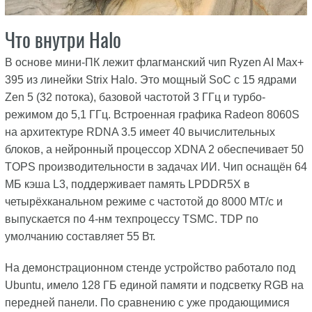
Что внутри Halo
В основе мини-ПК лежит флагманский чип Ryzen AI Max+
395 из линейки Strix Halo. Это мощный SoC с 15 ядрами
Zen 5 (32 потока), базовой частотой 3 ГГц и турбо-
режимом до 5,1 ГГц. Встроенная графика Radeon 8060S
на архитектуре RDNA 3.5 имеет 40 вычислительных
блоков, а нейронный процессор XDNA 2 обеспечивает 50
TOPS производительности в задачах ИИ. Чип оснащён 64
МБ кэша L3, поддерживает память LPDDR5X в
четырёхканальном режиме с частотой до 8000 МТ/с и
выпускается по 4-нм техпроцессу TSMC. TDP по
умолчанию составляет 55 Вт.
На демонстрационном стенде устройство работало под
Ubuntu, имело 128 ГБ единой памяти и подсветку RGB на
передней панели. По сравнению с уже продающимися