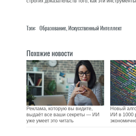
строгих доказательств того, как эти инструмент
Тэги:
Образование
,
Искусственный Интеллект
Похожие новости
Реклама, которую вы видите,
Новый алго
выдаёт все ваши секреты — ИИ
ИИ в 1000 
уже умеет это читать
экономичн