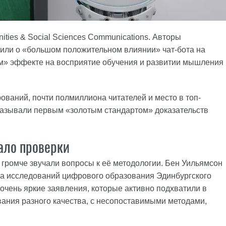
ties & Social Sciences Communications. Авторы
вили о «большом положительном влиянии» чат-бота на
м» эффекте на восприятие обучения и развитии мышления
ований, почти полмиллиона читателей и место в топ-
 называли первым «золотым стандартом» доказательств
ало проверки
 громче звучали вопросы к её методологии. Бен Уильямсон
тра исследований цифрового образования Эдинбургского
 очень яркие заявления, которые активно подхватили в
вания разного качества, с несопоставимыми методами,