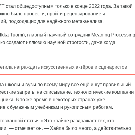
 стал общедоступным только в конце 2022 года. За такой
ожно было провести, пройти рецензирование и
ий, подходящих для надёжного мета-анализа.
kka Tuomi), главный научный сотрудник Meaning Processin
ко создают иллюзию научной строгости, даже когда
етила награждать искусственных актёров и сценаристов
гда школы и вузы по всему миру всё ещё ищут правильный
жёсткие запреты на списывание, технологические компании
щники. В то же время в некоторых странах уже
ие к бумажным учебникам и рукописным работам.
озванной статьи. «Это крайне раздражает тех, кто
ии, — отмечает он. — Хайпа было много, а действительно