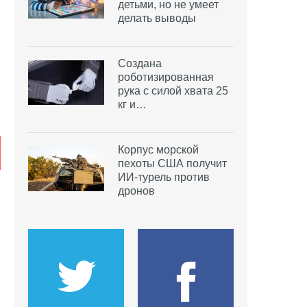
детьми, но не умеет
делать выводы
Создана
роботизированная
g
рука с силой хвата 25
кг и…
Корпус морской
пехоты США получит
ИИ-турель против
дронов