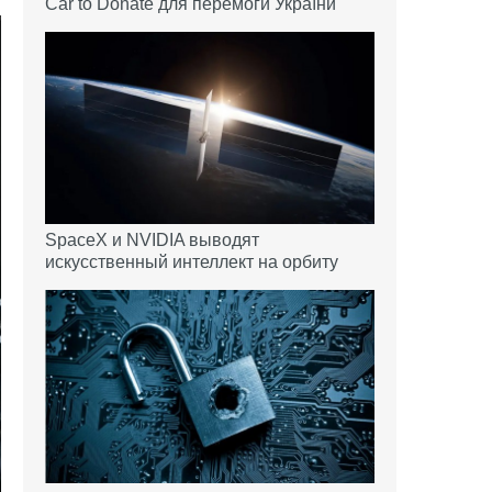
Car to Donate для перемоги України
SpaceX и NVIDIA выводят
искусственный интеллект на орбиту