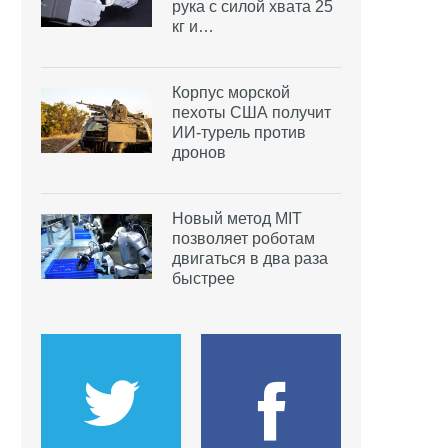
рука с силой хвата 25
кг и…
Корпус морской
пехоты США получит
ИИ-турель против
дронов
Новый метод MIT
позволяет роботам
двигаться в два раза
быстрее