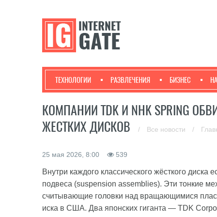
ТЕХНОЛОГИИ
РАЗВЛЕЧЕНИЯ
БИЗНЕС
Н
КОМПАНИИ TDK И NHK SPRING ОБВ
ЖЕСТКИХ ДИСКОВ
/
Все новости
/
Глав
25 мая 2026, 8:00
539
Внутри каждого классического жёсткого диска е
подвеса (suspension assemblies). Эти тонкие м
считывающие головки над вращающимися плас
иска в США. Два японских гиганта — TDK Corpo