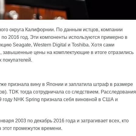
ного округа Калифорнии. По данным истцов, компании
 по 2016 год. Эти компоненты используются примерно в
цию Seagate, Western Digital и Toshiba. Хотя сами
и, завышенные цены на комплектующие в итоге отразились
х покупателей.
 уже признала вину в Японии и заплатила штраф в размере
ов). TDK тогда сотрудничала со следствием. Расследования
9 году NHK Spring признала себя виновной в США и
варя 2003 по декабрь 2016 года и затрагивает всех, кто
в этот промежуток времени.