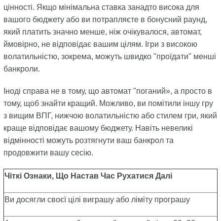
цінності. Якщо мінімальна ставка занадто висока для
вашого бюджету або ви потрапляєте в бонусний раунд,
який платить значно менше, ніж очікувалося, автомат,
ймовірно, не відповідає вашим цілям. Ігри з високою
волатильністю, зокрема, можуть швидко "проїдати" менші
банкроли.
Іноді справа не в тому, що автомат "поганий», а просто в
тому, щоб знайти кращий. Можливо, ви помітили іншу гру
з вищим ВПГ, нижчою волатильністю або стилем гри, який
краще відповідає вашому бюджету. Навіть невеликі
відмінності можуть розтягнути ваш банкрол та
продовжити вашу сесію.
Чіткі Ознаки, Що Настав Час Рухатися Далі
Ви досягли своєї цілі виграшу або ліміту програшу