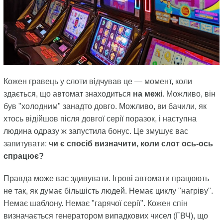
Кожен гравець у слоти відчував це — момент, коли
здається, що автомат знаходиться
на межі
. Можливо, він
був "холодним" занадто довго. Можливо, ви бачили, як
хтось відійшов після довгої серії поразок, і наступна
людина одразу ж запустила бонус. Це змушує вас
запитувати:
чи є спосіб визначити, коли слот ось-ось
спрацює?
Правда може вас здивувати. Ігрові автомати працюють
не так, як думає більшість людей. Немає циклу "нагріву".
Немає шаблону. Немає "гарячої серії". Кожен спін
визначається генератором випадкових чисел (ГВЧ), що