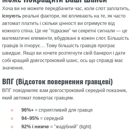
Хоча ви не можете передбачити час, коли слот заплатить,
існують
реальні фактори, які впливають на те, як часто
автомат платить і скільки цінності ви отримуєте від
кожного спіна. Це не "підказки" чи секретні сигнали — це
математичні елементи, вбудовані в кожен слот. Більшість
гравців їх ігнорує… Тому більшість гравців програє
швидше. Якщо ви хочете розтягнути свій банкрол і дати
собі кращий довгостроковий шанс, ось що справді має
значення.
ВПГ (Відсоток повернення гравцеві)
ВПГ повідомляє вам довгостроковий середній показник,
який автомат повертає гравцям.
96%+
= сприятливий для гравця
94–95%
= середній
92% і нижче
= "жадібний" (tight)