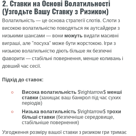
2. Ставки на Основі Волатильності
(Узгодьте Вашу Ставку з Ризиком)
Волатильність — це основа стратегії слотів. Слоти з
високою волатильністю поводяться як аутсайдери з
низькими шансами — вони
можуть
видати масивні
виграші, але "посуха" може бути жорстокою. Ігри з
низькою волатильністю діють більше як безпечні
фаворити — стабільні повернення, менше коливань і
довший час сесії.
Підхід до ставок:
Висока волатильність
$\rightarrow$
менші
ставки
(захищає ваш банкрол під час сухих
періодів)
Низька волатильність
$\rightarrow$
трохи
більші ставки
(безпечніше середовище,
стабільніше повернення)
Узгодження розміру вашої ставки з ризиком гри тримає