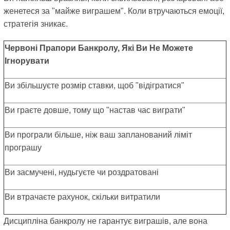
женетеся за "майже виграшем". Коли втручаються емоції,
стратегія зникає.
Червоні Прапори Банкролу, Які Ви Не Можете
Ігнорувати
Ви збільшуєте розмір ставки, щоб "відігратися"
Ви граєте довше, тому що "настав час виграти"
Ви програли більше, ніж ваш запланований ліміт
програшу
Ви засмучені, нудьгуєте чи роздратовані
Ви втрачаєте рахунок, скільки витратили
Дисципліна банкролу не гарантує виграшів, але вона