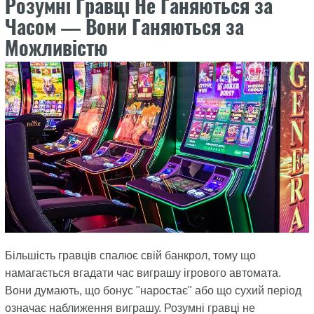
Розумні Гравці Не Ганяються за
Часом — Вони Ганяються за
Можливістю
Більшість гравців спалює свій банкрол, тому що
намагається вгадати час виграшу ігрового автомата.
Вони думають, що бонус "наростає" або що сухий період
означає наближення виграшу. Розумні гравці не