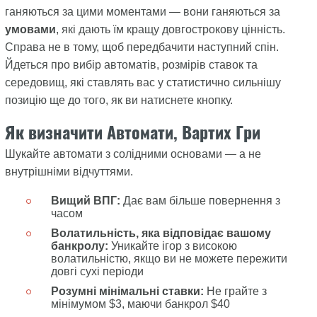
ганяються за цими моментами — вони ганяються за
умовами
, які дають їм кращу довгострокову цінність.
Справа не в тому, щоб передбачити наступний спін.
Йдеться про вибір автоматів, розмірів ставок та
середовищ, які ставлять вас у статистично сильнішу
позицію ще до того, як ви натиснете кнопку.
Як визначити Автомати, Вартих Гри
Шукайте автомати з солідними основами — а не
внутрішніми відчуттями.
Вищий ВПГ:
Дає вам більше повернення з
часом
Волатильність, яка відповідає вашому
банкролу:
Уникайте ігор з високою
волатильністю, якщо ви не можете пережити
довгі сухі періоди
Розумні мінімальні ставки:
Не грайте з
мінімумом $3, маючи банкрол $40