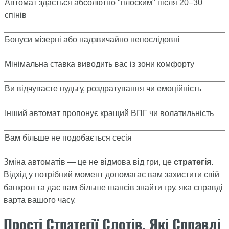
Автомат здається абсолютно "плоским" після 20–30
спінів
Бонуси мізерні або надзвичайно непослідовні
Мінімальна ставка виводить вас із зони комфорту
Ви відчуваєте нудьгу, роздратування чи емоційність
Інший автомат пропонує кращий ВПГ чи волатильність
Вам більше не подобається сесія
Зміна автоматів — це не відмова від гри, це
стратегія
.
Відхід у потрібний момент допомагає вам захистити свій
банкрол та дає вам більше шансів знайти гру, яка справді
варта вашого часу.
Прості Стратегії Слотів, Які Справді