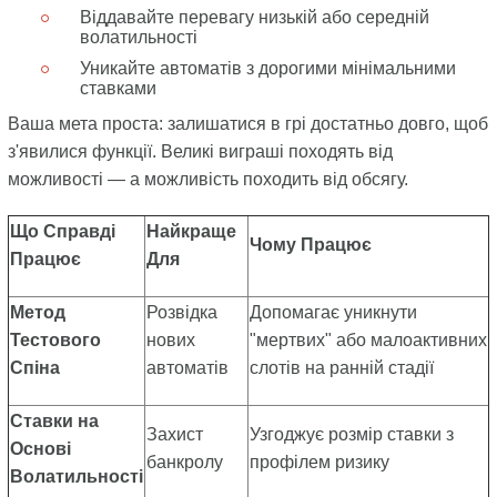
Віддавайте перевагу низькій або середній
волатильності
Уникайте автоматів з дорогими мінімальними
ставками
Ваша мета проста: залишатися в грі достатньо довго, щоб
з'явилися функції. Великі виграші походять від
можливості — а можливість походить від обсягу.
Що Справді
Найкраще
Чому Працює
Працює
Для
Метод
Розвідка
Допомагає уникнути
Тестового
нових
"мертвих" або малоактивних
Спіна
автоматів
слотів на ранній стадії
Ставки на
Захист
Узгоджує розмір ставки з
Основі
банкролу
профілем ризику
Волатильності