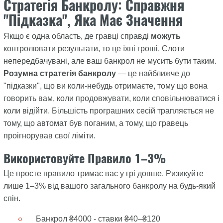
Стратегія Банкролу: Справжня
"Підказка", Яка Має Значення
Якщо є одна область, де гравці справді
можуть
контролювати результати, то це їхні гроші. Слоти
непередбачувані, але ваш банкрол не мусить бути таким.
Розумна стратегія банкролу
— це найближче до
"підказки", що ви коли-небудь отримаєте, тому що вона
говорить вам, коли продовжувати, коли сповільнюватися і
коли відійти. Більшість програшних сесій трапляється не
тому, що автомат був поганим, а тому, що гравець
проігнорував свої ліміти.
Використовуйте Правило 1–3%
Це просте правило тримає вас у грі довше. Ризикуйте
лише 1–3% від вашого загального банкролу на будь-який
спін.
Банкрол ₴4000 - ставки ₴40–₴120