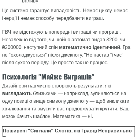
впливу
Ця система гарантує випадковість. Немає циклу, немає
інерції і немає способу передбачити виграш.
ГВЧ не відстежують попередні виграші чи програші.
Незалежно від того, чи щойно автомат видав ₴200, чи
₴200000, наступний спін
математично ідентичний
. Гра
не "охолоджується" після джекпоту. "Не настав її час"
після сухого періоду. Це просто так не працює.
Психологія "Майже Виграшів"
Дизайнери навмисно створюють результати, які
виглядають
близькими — наприклад, зупиняються на
одну позицію вище символу джекпоту — щоб викликати
хвилювання та змусити вас продовжувати крутити. Ваш
мозок бачить шаблон. Математика — ні.
Поширені "Сигнали" Слотів, які Гравці Неправильно