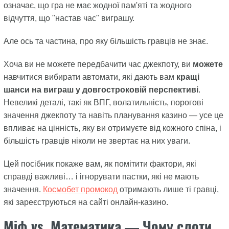
означає, що гра не має жодної пам'яті та жодного
відчуття, що "настав час" виграшу.
Але ось та частина, про яку більшість гравців не знає.
Хоча ви не можете передбачити час джекпоту, ви
можете
навчитися вибирати автомати, які дають вам
кращі
шанси на виграш у довгостроковій перспективі
.
Невеликі деталі, такі як ВПГ, волатильність, порогові
значення джекпоту та навіть планування казино — усе це
впливає на цінність, яку ви отримуєте від кожного спіна, і
більшість гравців ніколи не звертає на них уваги.
Цей посібник покаже вам, як помітити фактори, які
справді важливі… і ігнорувати пастки, які не мають
значення.
Космобет промокод
отримають лише ті гравці,
які зареєструються на сайті онлайн-казино.
Міф vs. Математика — Чому слоти