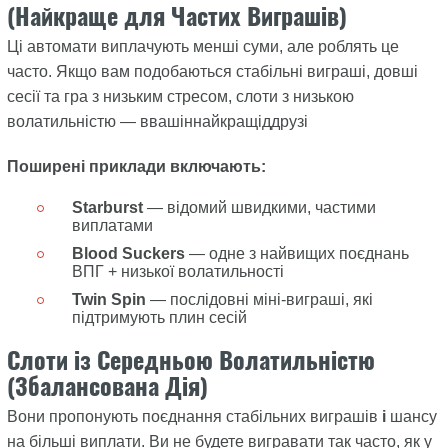
(Найкраще для Частих Виграшів)
Ці автомати виплачують менші суми, але роблять це
часто. Якщо вам подобаються стабільні виграші, довші
сесії та гра з низьким стресом, слоти з низькою
волатильністю — ввашіннайкращіддрузі
Поширені приклади включають:
Starburst
— відомий швидкими, частими
виплатами
Blood Suckers
— одне з найвищих поєднань
ВПГ + низької волатильності
Twin Spin
— послідовні міні-виграші, які
підтримують плин сесій
Слоти із Середньою Волатильністю
(Збалансована Дія)
Вони пропонують поєднання стабільних виграшів
і
шансу
на більші виплати. Ви не будете вигравати так часто, як у