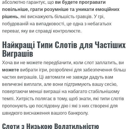
абсолютно гарантує, що
ви будете програвати
повільніше, грати розумніше та уникати емоційних
рішень
, які виснажують більшість гравців. У грі,
побудованій на випадковості, це одна з небагатьох
переваг, яку ви справді контролюєте.
Найкращі Типи Слотів для Частіших
Виграшів
Хоча ви не можете передбачити, коли слот заплатить, ви
можете
вибрати ігри, розроблені для забезпечення більш
частих виграшів. Ці автомати не завжди дадуть вам
величезні виплати, але вони підтримують вашу сесію,
повертаючи менші виграші на набагато стабільнішому
темпі. Хитрість полягає в тому, щоб знати, які типи слотів
пропонують цю послідовну дію і які з них створені для
швидкого виснаження вашого банкролу.
Слоти з Низькою Волатильністю