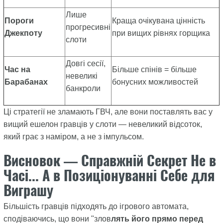
Лише
Пороги
Краща очікувана цінність
прогресивні
Джекпоту
при вищих рівнях горщика
слоти
Довгі сесії,
Час на
Більше спінів = більше
невеликі
Барабанах
бонусних можливостей
банкроли
Ці стратегії не зламають ГВЧ, але вони поставлять вас у
вищий ешелон гравців у слоти — невеликий відсоток,
який грає з наміром, а не з імпульсом.
Висновок — Справжній Секрет Не в
Часі... А в Позиціонуванні Себе для
Виграшу
Більшість гравців підходять до ігрового автомата,
сподіваючись, що вони "злов
лять його прямо перед