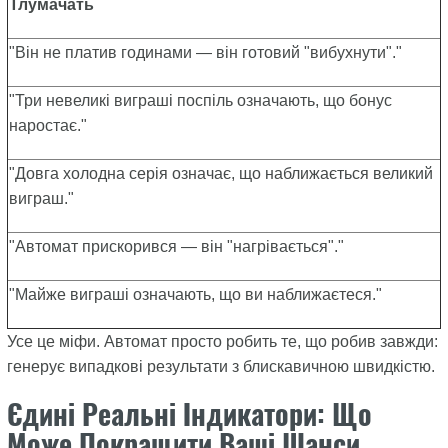
Тлумачать
"Він не платив годинами — він готовий "вибухнути"."
"Три невеликі виграші поспіль означають, що бонус
наростає."
"Довга холодна серія означає, що наближається великий
виграш."
"Автомат прискорився — він "нагрівається"."
"Майже виграші означають, що ви наближаєтеся."
Усе це міфи. Автомат просто робить те, що робив завжди:
генерує випадкові результати з блискавичною швидкістю.
Єдині Реальні Індикатори: Що
Може Покращити Ваші Шанси