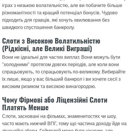
іграх з низькою волатильністю, але ви побачите більше
різноманітності та кращий потенціал бонусів. Чудово
підходить для гравців, які хочуть хвилювання без
швидкого спустошення банкролу.
Слоти з Високою Волатильністю
(Рідкісні, але Великі Виграші)
Вони не ідеальні для частих виплат. Вони можуть бути
"холодними" протягом довгих періодів, але коли вони
спрацьовують, то спрацьовують по-великому. Вибирайте
їх лише, якщо у вас більший банкрол і ви хочете сесії з
високим ризиком та високою винагородою.
Чому Фірмові або Ліцензійні Слоти
Платять Менше
Слоти, засновані на фільмах, знаменитостях чи шоу,
часто мають нижчий ВПГ, тому що частина доходу йде на
ліцензійні збори. Геймплей може бути цікавим, але