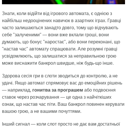
Знати, коли відійти від ігрового автомата, є однією з
найбільш недооцінених навичок в азартних іграх. Гравці
часто залишаються занадто довго, тому що відчувають
себе "залученими" — вони вже вклали гроші, вони
думають, що бонус "наростає", або вони переконані, що
"настав час" автомату спрацювати. Але розумні гравці
усвідомлюють, що залишатися за неправильною грою
може виснажити банкрол швидше, ніж будь-що інше.
Здорова сесія гри в слоти зводиться до контролю, а не
удачі. Якщо автомат спрямовує вас до емоційних рішень
— наприклад,
гонитва за програшем
або подвоєння
ставок через розчарування — це одна з найчіткіших
ознак, що настав час піти. Ваш банкрол повинен керувати
вашою грою, а не вашими почуттями.
Інший сигнал — коли слот просто не дає вам достатньої