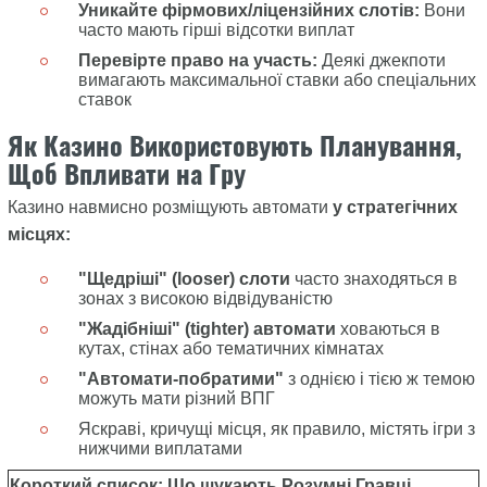
Уникайте фірмових/ліцензійних слотів:
Вони
часто мають гірші відсотки виплат
Перевірте право на участь:
Деякі джекпоти
вимагають максимальної ставки або спеціальних
ставок
Як Казино Використовують Планування,
Щоб Впливати на Гру
Казино навмисно розміщують автомати
у стратегічних
місцях:
"Щедріші" (looser) слоти
часто знаходяться в
зонах з високою відвідуваністю
"Жадібніші" (tighter) автомати
ховаються в
кутах, стінах або тематичних кімнатах
"Автомати-побратими"
з однією і тією ж темою
можуть мати різний ВПГ
Яскраві, кричущі місця, як правило, містять ігри з
нижчими виплатами
Короткий список: Що шукають Розумні Гравці