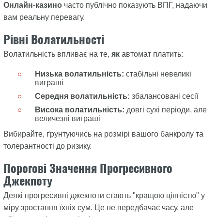
Онлайн-казино
часто публічно показують ВПГ, надаючи
вам реальну перевагу.
Рівні Волатильності
Волатильність впливає на те,
як
автомат платить:
Низька волатильність:
стабільні невеликі
виграші
Середня волатильність:
збалансовані сесії
Висока волатильність:
довгі сухі періоди, але
величезні виграші
Вибирайте, ґрунтуючись на розмірі вашого банкролу та
толерантності до ризику.
Порогові Значення Прогресивного
Джекпоту
Деякі прогресивні джекпоти стають "кращою цінністю" у
міру зростання їхніх сум. Це не передбачає часу, але