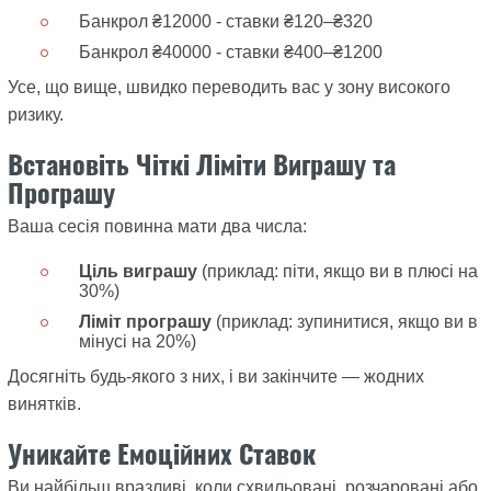
Банкрол ₴12000 - ставки ₴120–₴320
Банкрол ₴40000 - ставки ₴400–₴1200
Усе, що вище, швидко переводить вас у зону високого
ризику.
Встановіть Чіткі Ліміти Виграшу та
Програшу
Ваша сесія повинна мати два числа:
Ціль виграшу
(приклад: піти, якщо ви в плюсі на
30%)
Ліміт програшу
(приклад: зупинитися, якщо ви в
мінусі на 20%)
Досягніть будь-якого з них, і ви закінчите — жодних
винятків.
Уникайте Емоційних Ставок
Ви найбільш вразливі, коли схвильовані, розчаровані або