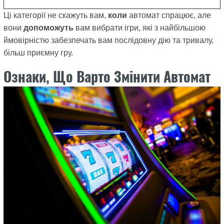
Ці категорії не скажуть вам,
коли
автомат спрацює, але
вони
допоможуть
вам вибрати ігри, які з найбільшою
ймовірністю забезпечать вам послідовну дію та тривалу,
більш приємну гру.
Ознаки, Що Варто Змінити Автомат