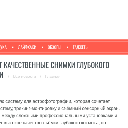
АУКА
ЛАЙФХАКИ
ОБЗОРЫ
ГАДЖЕТЫ
Т КАЧЕСТВЕННЫЕ СНИМКИ ГЛУБОКОГО
КИ
/
Все новости
/
Главная
 систему для астрофотографии, которая сочетает
стему, трекинг-монтировку и съёмный сенсорный экран.
на между сложными профессиональными установками и
 высокое качество съёмки глубокого космоса, но