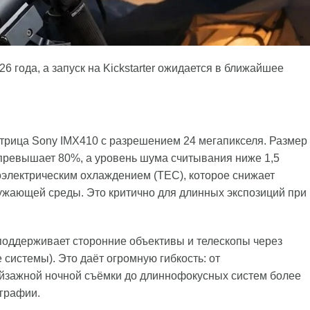
6 года, а запуск на Kickstarter ожидается в ближайшее
рица Sony IMX410 с разрешением 24 мегапикселя. Размер
 превышает 80%, а уровень шума считывания ниже 1,5
электрическим охлаждением (TEC), которое снижает
ужающей среды. Это критично для длинных экспозиций при
поддерживает сторонние объективы и телескопы через
 системы). Это даёт огромную гибкость: от
йзажной ночной съёмки до длиннофокусных систем более
ографии.