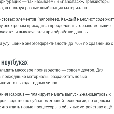
фигурацию — так называемый «nanostack». Транзисторы
га, используя разные комбинации материалов.
листовых элементов (nanosheet). Каждый нанолист содержит
ому электронам приходится преодолевать гораздо меньшие
ючаются и выключаются при обработке данных.
% и улучшение энергоэффективности до 70% по сравнению с
 ноутбуках
аладить массовое производство — совсем другое. Для
ь подходящие материалы, разработать новые
млемого выхода годных чипов.
ания Rapidus — планирует начать выпуск 2-нанометровых
производство по субнанометровой технологии, по оценкам
ак что ждать новые процессоры в обычных устройствах ещё