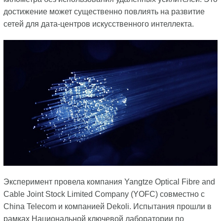
достижение может существенно повлиять на развитие
сетей для дата-центров искусственного интеллекта.
Эксперимент провела компания Yangtze Optical Fibre and
Cable Joint Stock Limited Company (YOFC) совместно с
China Telecom и компанией Dekoli. Испытания прошли в
рамках Национальной ключевой лаборатории по