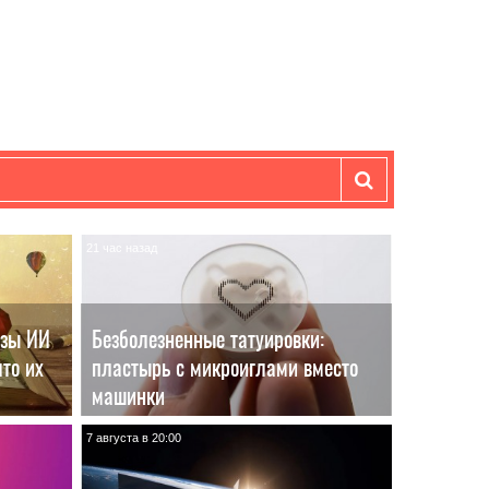
21 час назад
азы ИИ
Безболезненные татуировки:
то их
пластырь с микроиглами вместо
машинки
7 августа в 20:00