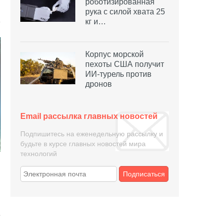
роботизированная
рука с силой хвата 25
кг и…
Корпус морской
пехоты США получит
ИИ-турель против
дронов
Email рассылка главных новостей
Подпишитесь на еженедельную рассылку и
будьте в курсе главных новостей мира
технологий
Подписаться