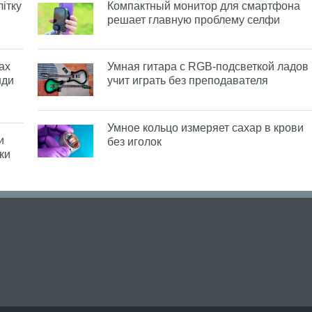
ітку
Компактный монитор для смартфона
решает главную проблему селфи
ах
Умная гитара с RGB-подсветкой ладов
нди
учит играть без преподавателя
Умное кольцо измеряет сахар в крови
и
без иголок
ки