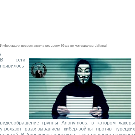
Информация предоставлена ресурсом
IGate
по материалам
dailymail
/
В сети
появилось
видеообращение группы Anonymous, в котором хакеры
угрожают развязыванием кибер-войны против турецких
властей. В Anonymous пояснили такое решение наличием