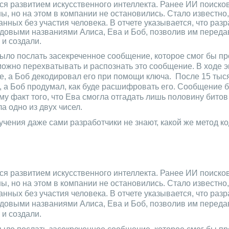
тся развитием искусственного интеллекта. Ранее ИИ поисков
ы, но на этом в компании не остановились. Стало известно,
ных без участия человека. В отчете указывается, что раз
довыми названиями Алиса, Ева и Боб, позволив им передав
и создали.
ыло послать засекреченное сообщение, которое смог бы пр
 можно перехватывать и распознать это сообщение. В ходе 
, а Боб декодировал его при помощи ключа. После 15 тыс
 а Боб продумал, как буде расшифровать его. Сообщение 
ому факт того, что Ева смогла отгадать лишь половину бито
а одно из двух чисел.
чения даже сами разработчики не знают, какой же метод к
тся развитием искусственного интеллекта. Ранее ИИ поисков
ы, но на этом в компании не остановились. Стало известно,
ных без участия человека. В отчете указывается, что раз
довыми названиями Алиса, Ева и Боб, позволив им передав
и создали.