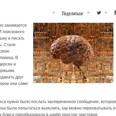
Поделиться:
вно занимается
И поискового
ыку и писать
ь. Стало
 свою
ловека. В
дерсен и
одовыми
едавать друг
орое они сами
иса нужно было послать засекреченное сообщение, которое
лжна была попытаться выяснить, как можно перехватывать и
а Алиса преобразовала в шифр простое текстовое