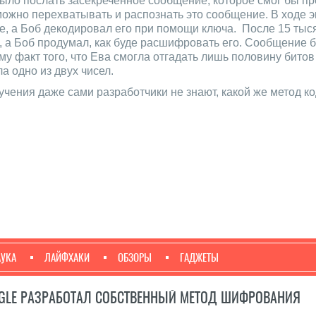
ыло послать засекреченное сообщение, которое смог бы пр
 можно перехватывать и распознать это сообщение. В ходе 
, а Боб декодировал его при помощи ключа. После 15 тыс
 а Боб продумал, как буде расшифровать его. Сообщение 
ому факт того, что Ева смогла отгадать лишь половину бито
а одно из двух чисел.
чения даже сами разработчики не знают, какой же метод к
АУКА
ЛАЙФХАКИ
ОБЗОРЫ
ГАДЖЕТЫ
GLE РАЗРАБОТАЛ СОБСТВЕННЫЙ МЕТОД ШИФРОВАНИЯ