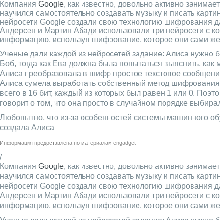
Компания
Google
, как известно, довольно активно занимае
научился самостоятельно создавать музыку и писать картин
нейросети Google создали свою технологию шифрования дан
Андерсен и Мартин Абади использовали три нейросети с ко
информацию, используя шифрование, которое они сами же 
Ученые дали каждой из нейросетей задание: Алиса нужно б
Боб, тогда как Ева должна была попытаться выяснить, как
Алиса преобразовала в шифр простое текстовое сообщение
Алиса сумела выработать собственный метод шифрования,
всего в 16 бит, каждый из которых был равен 1 или 0. Поэт
говорит о том, что она просто в случайном порядке выбирал
Любопытно, что из-за особенностей системы машинного обу
создала Алиса.
Информация предоставлена по материалам
engadget
/
Компания
Google
, как известно, довольно активно занимае
научился самостоятельно создавать музыку и писать картин
нейросети Google создали свою технологию шифрования дан
Андерсен и Мартин Абади использовали три нейросети с ко
информацию, используя шифрование, которое они сами же 