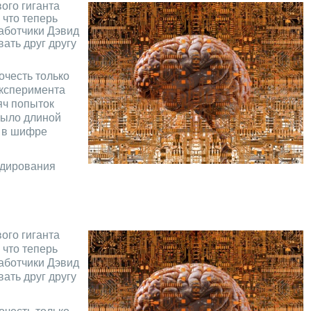
ого гиганта
 что теперь
работчики Дэвид
ать друг другу
очесть только
эксперимента
яч попыток
было длиной
в в шифре
одирования
ого гиганта
 что теперь
работчики Дэвид
ать друг другу