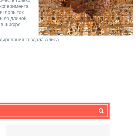
очесть только
эксперимента
яч попыток
было длиной
в в шифре
одирования создала Алиса.