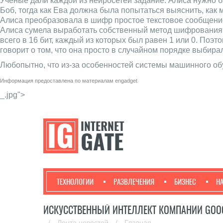
Ученые дали каждой из нейросетей задание: Алиса нужно б
Боб, тогда как Ева должна была попытаться выяснить, как
Алиса преобразовала в шифр простое текстовое сообщение
Алиса сумела выработать собственный метод шифрования,
всего в 16 бит, каждый из которых был равен 1 или 0. Поэт
говорит о том, что она просто в случайном порядке выбирал
Любопытно, что из-за особенностей системы машинного обу
Информация предоставлена по материалам
engadget
_.jpg">
ТЕХНОЛОГИИ
РАЗВЛЕЧЕНИЯ
БИЗНЕС
Н
ИСКУССТВЕННЫЙ ИНТЕЛЛЕКТ КОМПАНИИ GOO
/
Лента новостей
/
Главная