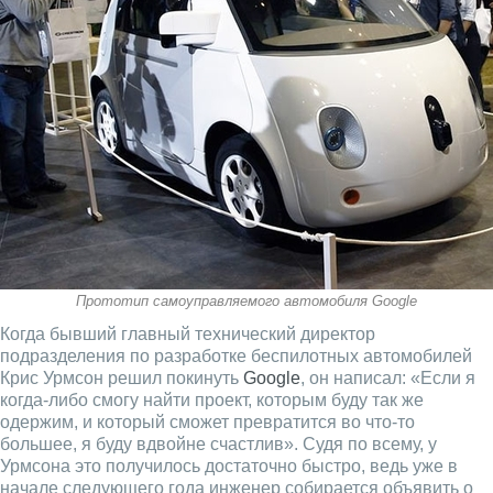
Прототип самоуправляемого автомобиля Google
Когда бывший главный технический директор
подразделения по разработке беспилотных автомобилей
Крис Урмсон решил покинуть
Google
, он написал: «Если я
когда-либо смогу найти проект, которым буду так же
одержим, и который сможет превратится во что-то
большее, я буду вдвойне счастлив». Судя по всему, у
Урмсона это получилось достаточно быстро, ведь уже в
начале следующего года инженер собирается объявить о