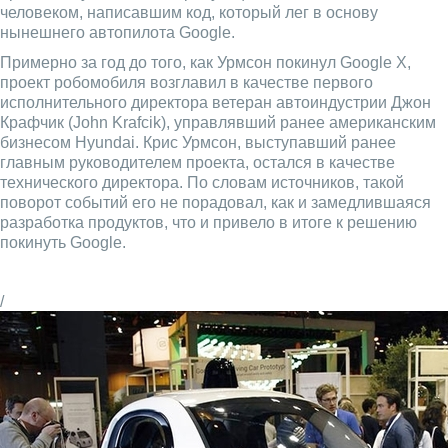
человеком, написавшим код, который лег в основу
нынешнего автопилота Google.
Примерно за год до того, как Урмсон покинул Google X,
проект робомобиля возглавил в качестве первого
исполнительного директора ветеран автоиндустрии Джон
Крафчик (John Krafcik), управлявший ранее американским
бизнесом Hyundai. Крис Урмсон, выступавший ранее
главным руководителем проекта, остался в качестве
технического директора. По словам источников, такой
поворот событий его не порадовал, как и замедлившаяся
разработка продуктов, что и привело в итоге к решению
покинуть Google.
/