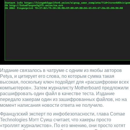
Издание связалось в чатруме с одним из якобы авторов
Petya, и цитирует его слова, по которым сумма такая
высокая, поскольку ключ подойдет для «расшифровки всех
компьютеров». Затем журналисту Motherboard предложили
расшифровать один файл в качестве теста. Издание
передало хакерам один из зашифрованных файлов, но на
момент написания новости ответа не получило.
Французский эксперт по инфобезопасности, глава Comae
Technologies Мэтт Суиш считает, что хакеры просто
«троллят журналистов». По его мнению, они просто хотят