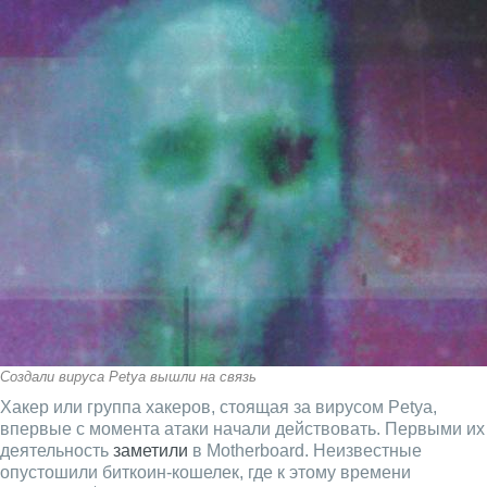
Создали вируса Petya вышли на связь
Хакер или группа хакеров, стоящая за вирусом Petya,
впервые с момента атаки начали действовать. Первыми их
деятельность
заметили
в Motherboard. Неизвестные
опустошили биткоин-кошелек, где к этому времени