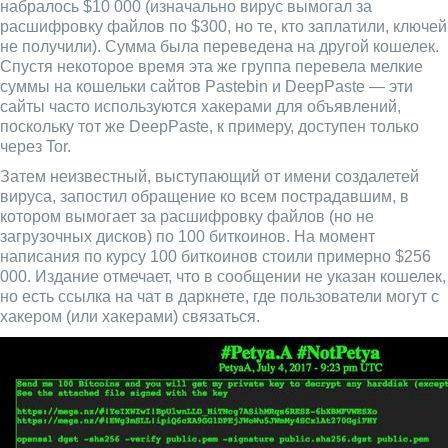
набралось $10 000 (изначально вирус вымогал за
расшифровку файлов по $300, но те, кто заплатили, ключей
не получили). Сумма была переведена на другой кошелек.
Спустя некоторое время эта же группа перевела мелкие
суммы на кошельки сайтов Pastebin и DeepPaste — эти
сайты часто используются хакерами для объявлений,
поскольку тот же DeepPaste, к примеру, доступен только
через Tor.
Затем неизвестный, выступающий от имени создалетей
вируса, запостил обращение ко всем пострадавшим, в
котором вымогает за расшифровку файлов (но не
загрузочных дисков) по 100 биткоинов. На момент
написания по курсу 100 биткоинов стоили примерно $256
000. Издание отмечает, что в сообщении не указан кошелек,
но есть ссылка на чат в даркнете, где пользователи могут с
хакером (или хакерами) связаться.