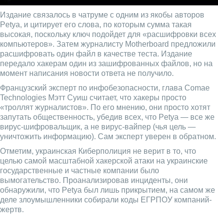
Издание связалось в чатруме с одним из якобы авторов
Petya, и цитирует его слова, по которым сумма такая
высокая, поскольку ключ подойдет для «расшифровки всех
компьютеров». Затем журналисту Motherboard предложили
расшифровать один файл в качестве теста. Издание
передало хакерам один из зашифрованных файлов, но на
момент написания новости ответа не получило.
Французский эксперт по инфобезопасности, глава Comae
Technologies Мэтт Суиш считает, что хакеры просто
«троллят журналистов». По его мнению, они просто хотят
запутать общественность, убедив всех, что Petya — все же
вирус-шифровальщик, а не вирус-вайпер (чья цель —
уничтожить информацию). Сам эксперт уверен в обратном.
Отметим, украинская Киберполиция не верит в то, что
целью самой масштабной хакерской атаки на украинские
государственные и частные компании было
вымогательство. Проанализировав инциденты, они
обнаружили, что Petya был лишь прикрытием, на самом же
деле злоумышленники собирали коды ЕГРПОУ компаний-
жертв.