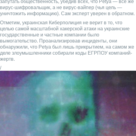
запутать общественность, убедив всех, что Petya — все же
вирус-шифровальщик, а не вирус-вайпер (чья цель —
уничтожить информацию). Сам эксперт уверен в обратном.
Отметим, украинская Киберполиция не верит в то, что
целью самой масштабной хакерской атаки на украинские
государственные и частные компании было
вымогательство. Проанализировав инциденты, они
обнаружили, что Petya был лишь прикрытием, на самом же
деле злоумышленники собирали коды ЕГРПОУ компаний-
жертв.
/