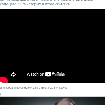
будущего, 90% которых в итоге сбылись.
Информация предоставлена по материалам
thenextweb
/