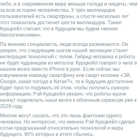
либо, и в современном мире меньше голода и нищеты, чем
за всю историю человечества. У трёх миллиардов
пользователей есть смартфоны, а спустя несколько лет
этот показатель достигнет шести миллиардов. Также
Курцвейл считает, что в будущем мы будем «менее
биологическими».
По мнению специалиста, люди всегда развиваются. Он
уверен, что следующим шагом нашей эволюции станет
интеграция технологий с телом. Гибрид человека и робота
не будет чудовищем из металла: Курцвейл говорит о чипе в
нашем мозге вместо iPhone в руке. Если сейчас мы
озвучиваем команду смартфону или смарт-колонке «Эй,
Google, какая погода в Китае?», то в будущем достаточно
будет просто подумать об этом, чтобы получить нужную
информацию. Рэй Курцвейл уверен, что роботы-врачи
начнут подключать наши мозги к облачным сервисам уже к
2029 году.
Многие могут сказать, что это лишь фантазии одного
человека. Но интересно, что именно Рэй Курцвейл сделал
сотни предсказаний относительно технологий и мира
будущего, 90% которых в итоге сбылись.