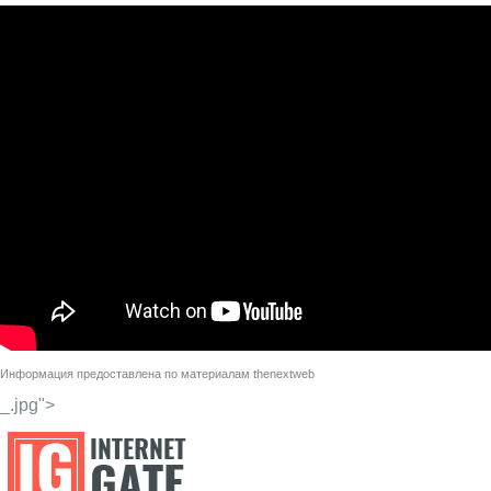
Информация предоставлена по материалам
thenextweb
_.jpg">