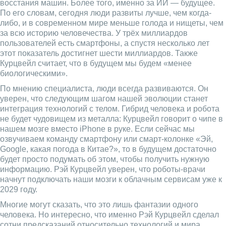
восстания машин. Более того, именно за ИИ — будущее.
По его словам, сегодня люди развиты лучше, чем когда-
либо, и в современном мире меньше голода и нищеты, чем
за всю историю человечества. У трёх миллиардов
пользователей есть смартфоны, а спустя несколько лет
этот показатель достигнет шести миллиардов. Также
Курцвейл считает, что в будущем мы будем «менее
биологическими».
По мнению специалиста, люди всегда развиваются. Он
уверен, что следующим шагом нашей эволюции станет
интеграция технологий с телом. Гибрид человека и робота
не будет чудовищем из металла: Курцвейл говорит о чипе в
нашем мозге вместо iPhone в руке. Если сейчас мы
озвучиваем команду смартфону или смарт-колонке «Эй,
Google, какая погода в Китае?», то в будущем достаточно
будет просто подумать об этом, чтобы получить нужную
информацию. Рэй Курцвейл уверен, что роботы-врачи
начнут подключать наши мозги к облачным сервисам уже к
2029 году.
Многие могут сказать, что это лишь фантазии одного
человека. Но интересно, что именно Рэй Курцвейл сделал
сотни предсказаний относительно технологий и мира