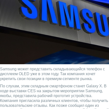
Samsung может представить складывающийся телефон с
дисплеем OLED уже в этом году. Так компания хочет
укрепить свои позиции в премиум-сегменте рынка.
По слухам, этим складным смартфоном станет Galaxy X. В
ходе выставки CES на закрытом мероприятии Samsung,
якобы, представила рабочий прототип устройства.
Компания пригласила различных клиентов, чтобы получить
пользовательские отзывы. Как позже сообщил один из