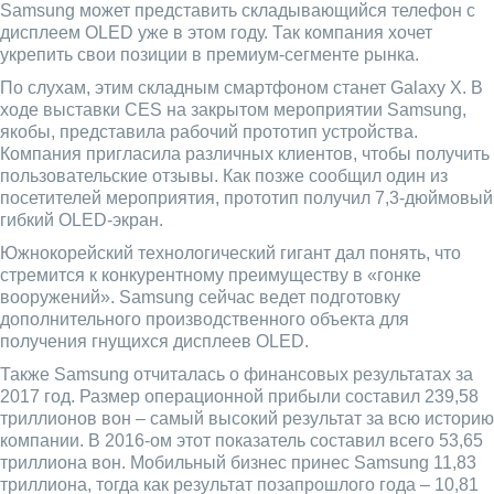
Samsung может представить складывающийся телефон с
дисплеем OLED уже в этом году. Так компания хочет
укрепить свои позиции в премиум-сегменте рынка.
По слухам, этим складным смартфоном станет Galaxy X. В
ходе выставки CES на закрытом мероприятии Samsung,
якобы, представила рабочий прототип устройства.
Компания пригласила различных клиентов, чтобы получить
пользовательские отзывы. Как позже сообщил один из
посетителей мероприятия, прототип получил 7,3-дюймовый
гибкий OLED-экран.
Южнокорейский технологический гигант дал понять, что
стремится к конкурентному преимуществу в «гонке
вооружений». Samsung сейчас ведет подготовку
дополнительного производственного объекта для
получения гнущихся дисплеев OLED.
Также Samsung отчиталась о финансовых результатах за
2017 год. Размер операционной прибыли составил 239,58
триллионов вон – самый высокий результат за всю историю
компании. В 2016-ом этот показатель составил всего 53,65
триллиона вон. Мобильный бизнес принес Samsung 11,83
триллиона, тогда как результат позапрошлого года – 10,81