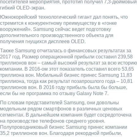
посетителей мероприятия, прототип получил 7,3-дюймовый
гибкий OLED-экран.
Южнокорейский технологический гигант дал понять, что
стремится к конкурентному преимуществу в «гонке
вооружений». Samsung сейчас ведет подготовку
дополнительного производственного объекта для
получения гнущихся дисплеев OLED.
Также Samsung отчиталась о финансовых результатах за
2017 год. Размер операционной прибыли составил 239,58
триллионов вон – самый высокий результат за всю историю
компании. В 2016-ом этот показатель составил всего 53,65
триллиона вон. Мобильный бизнес принес Samsung 11,83
триллиона, тогда как результат позапрошлого года – 10,81
триллионов вон. В 2016 году прибыль была бы больше,
если бы не программа по отзыву Galaxy Note 7.
По словам представителей Samsung, они довольны
модельным рядом смартфонов в различных ценовых
сегментах. В дальнейшем компания будет сосредоточена
на производстве телефонов среднего уровня.
Полупроводниковый бизнес Samsung принес компании
35,2 триллионов вон. Благодаря рекордной прибыли,