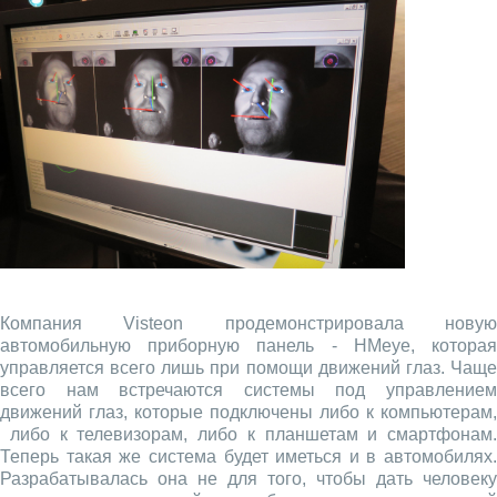
Компания Visteon продемонстрировала новую
автомобильную приборную панель - HMeye, которая
управляется всего лишь при помощи движений глаз. Чаще
всего нам встречаются системы под управлением
движений глаз, которые подключены либо к компьютерам,
либо к телевизорам, либо к планшетам и смартфонам.
Теперь такая же система будет иметься и в автомобилях.
Разрабатывалась она не для того, чтобы дать человеку