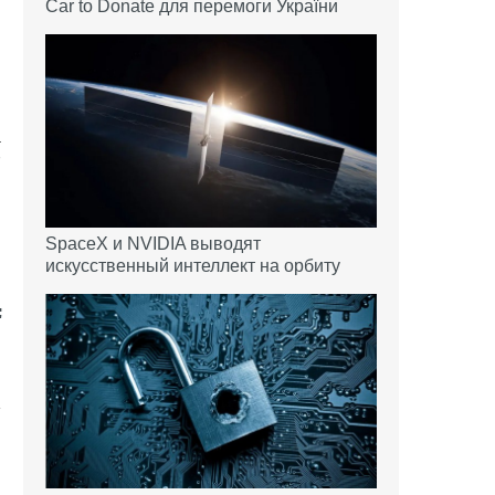
Car to Donate для перемоги України
а
7
я
SpaceX и NVIDIA выводят
искусственный интеллект на орбиту