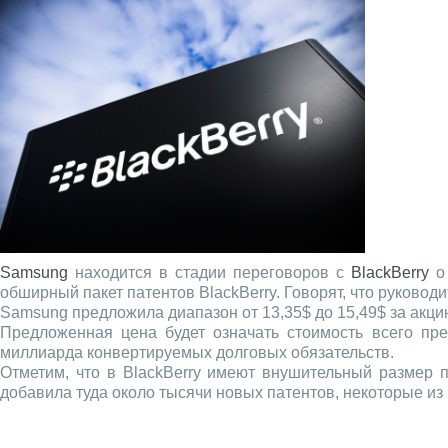
Samsung
находится в стадии переговоров с
BlackBerry
о 
обширный пакет патентов BlackBerry. Говорят, что руковод
Samsung предложила диапазон от 13,35$ до 15,49$ за акци
Предложенная цена будет означать стоимость всего пре
миллиарда конвертируемых долговых обязательств.
Отметим, что в BlackBerry имеют внушительный размер п
добавила туда около тысячи новых патентов, некоторые из