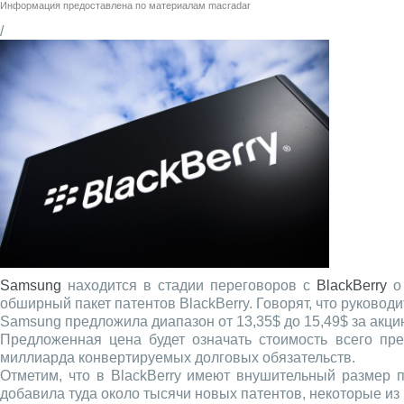
Информация предоставлена по материалам
macradar
/
Samsung
находится в стадии переговоров с
BlackBerry
о 
обширный пакет патентов BlackBerry. Говорят, что руковод
Samsung предложила диапазон от 13,35$ до 15,49$ за акци
Предложенная цена будет означать стоимость всего пре
миллиарда конвертируемых долговых обязательств.
Отметим, что в BlackBerry имеют внушительный размер п
добавила туда около тысячи новых патентов, некоторые из