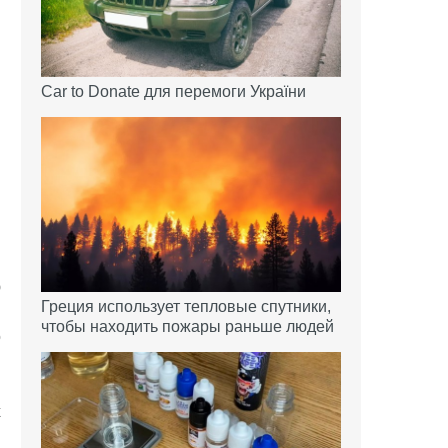
Car to Donate для перемоги України
я
.
ю
Греция использует тепловые спутники,
чтобы находить пожары раньше людей
о
в
х