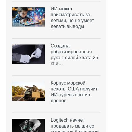
ИИ может
присматривать за
детьми, но не умеет
делать выводы
Создана
роботизированная
рука с силой хвата 25
кг и…
Корпус морской
пехоты США получит
ИИ-турель против
дронов
Logitech начнёт
продавать мыши со
сменными батареями