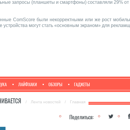
льные запросы (планшеты и смартфоны) составляли 29% от
анные ComScore были некорректными или же рост мобильн
е устройства могут стать «основным экраном» для рекламщ
АУКА
ЛАЙФХАКИ
ОБЗОРЫ
ГАДЖЕТЫ
ЧИВАЕТСЯ
/
Лента новостей
/
Главная
Поделиться: