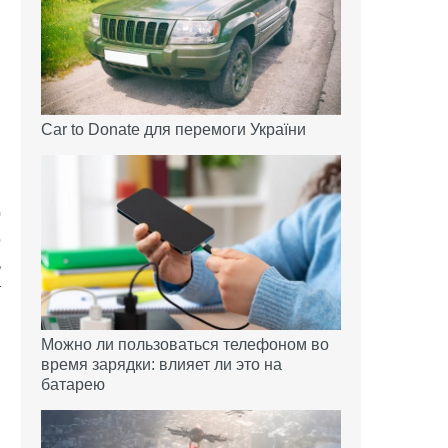
Car to Donate для перемоги України
0
о
ь
т
Можно ли пользоваться телефоном во
время зарядки: влияет ли это на
батарею
я