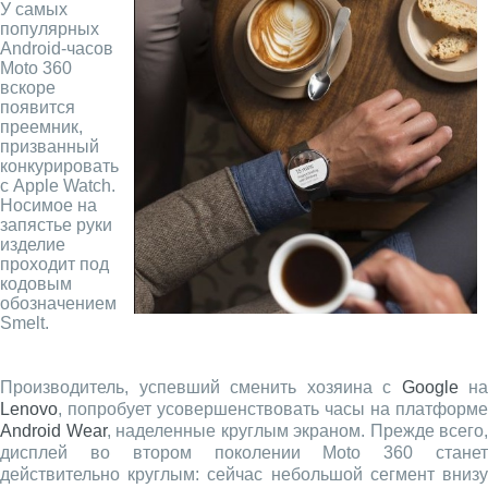
У самых
популярных
Android-часов
Moto 360
вскоре
появится
преемник,
призванный
конкурировать
с Apple Watch.
Носимое на
запястье руки
изделие
проходит под
кодовым
обозначением
Smelt.
Производитель, успевший сменить хозяина с
Google
на
Lenovo
, попробует усовершенствовать часы на платформе
Android Wear
, наделенные круглым экраном. Прежде всего,
дисплей во втором поколении Moto 360 станет
действительно круглым: сейчас небольшой сегмент внизу