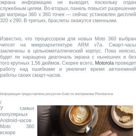
экрана информацию не выводит, поскольку отдан
служебным целям. Во-вторых, панель повысит разрешение
до матрицы 360 x 360 точек — сейчас установлен дисплей
320 x 290. В-третьих, браслеты окажутся сменными.
Известно, что процессором для новых Moto 360 выбран
чипсет на микроархитектуре ARM v7a. Смарт-часы
заключены в цельнометаллический корпус. Пока неясно,
будет ли наращена диагональ экрана с нынешних и без
того крупных 1,56 дюймов. Скорее всего,
Motorola
проведе
работу над ошибками и увеличит время автономной
работы своих смарт-часов.
Информация предоставлена ресурсом
iGate
по материалам
Phonearena
/
У самых
популярных
Android-часов
Moto 360
вскоре