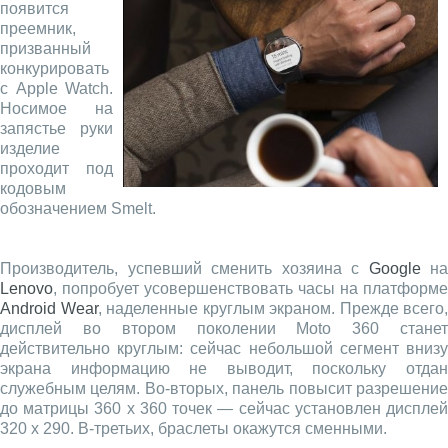
появится
преемник,
призванный
конкурировать
с Apple Watch.
Носимое на
запястье руки
изделие
проходит под
кодовым
обозначением Smelt.
Производитель, успевший сменить хозяина с
Google
на
Lenovo
, попробует усовершенствовать часы на платформе
Android Wear
, наделенные круглым экраном. Прежде всего,
дисплей во втором поколении Moto 360 станет
действительно круглым: сейчас небольшой сегмент внизу
экрана информацию не выводит, поскольку отдан
служебным целям. Во-вторых, панель повысит разрешение
до матрицы 360 x 360 точек — сейчас установлен дисплей
320 x 290. В-третьих, браслеты окажутся сменными.