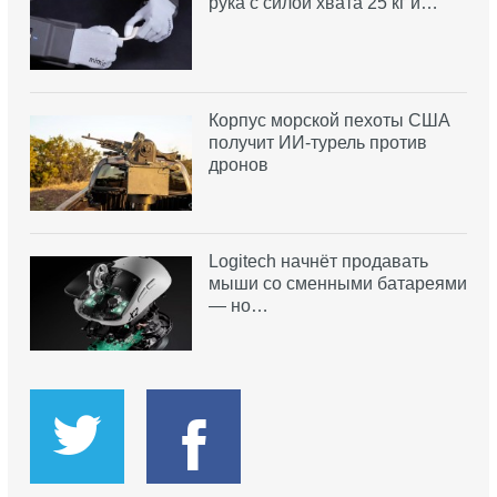
рука с силой хвата 25 кг и…
Корпус морской пехоты США
получит ИИ-турель против
дронов
Logitech начнёт продавать
мыши со сменными батареями
— но…