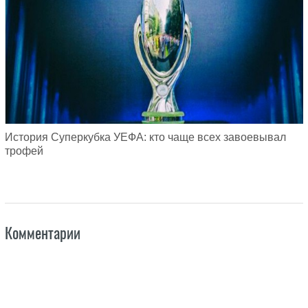
История Суперкубка УЕФА: кто чаще всех завоевывал
трофей
Комментарии