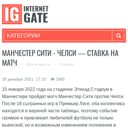
КАТЕГОРИИ
МАНЧЕСТЕР СИТИ - ЧЕЛСИ — СТАВКА НА
МАТЧ
/
Все новости
/
Главная
28 декабря 2021, 17:10
2965
15 января 2022 года на стадионе Этихад Стэдиум в
Манчестере пройдет матч Манчестер Сити против Челси.
После 18 сыгранных игр в Премьер Лиге, оба коллектива
находятся в верхней части таблицы, поэтому событие
громкое и привлекает любителей футбола не только
вывеской, но и возможным изменением положения в