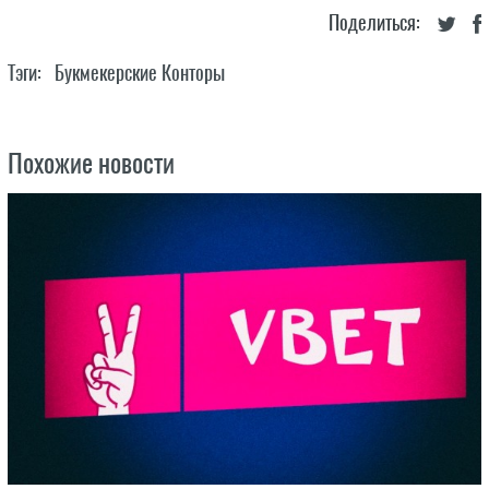
Поделиться:
Тэги:
Букмекерские Конторы
Похожие новости