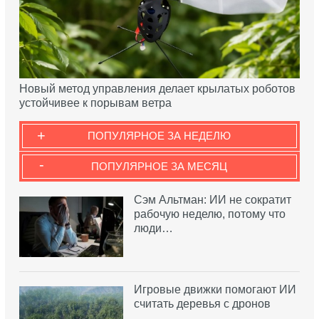
Новый метод управления делает крылатых роботов
устойчивее к порывам ветра
+
ПОПУЛЯРНОЕ ЗА НЕДЕЛЮ
-
ПОПУЛЯРНОЕ ЗА МЕСЯЦ
Сэм Альтман: ИИ не сократит
рабочую неделю, потому что
люди…
Игровые движки помогают ИИ
считать деревья с дронов