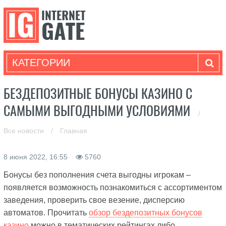
КАТЕГОРИИ
БЕЗДЕПОЗИТНЫЕ БОНУСЫ КАЗИНО С
САМЫМИ ВЫГОДНЫМИ УСЛОВИЯМИ
/
Все новости
/
Главная
8 июня 2022, 16:55
5760
Бонусы без пополнения счета выгодны игрокам –
появляется возможность познакомиться с ассортиментом
заведения, проверить свое везение, дисперсию
автоматов. Прочитать
обзор бездепозитных бонусов
казино
можно в тематических рейтингах либо