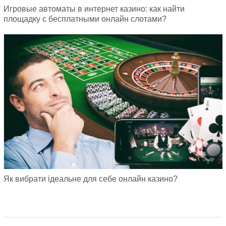
Игровые автоматы в интернет казино: как найти
площадку с бесплатными онлайн слотами?
Як вибрати ідеальне для себе онлайн казино?