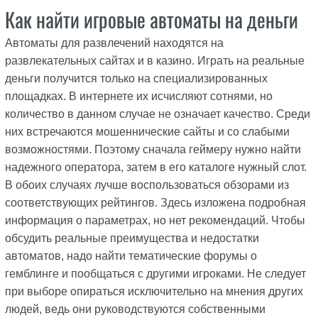
Как найти игровые автоматы на деньги
Автоматы для развлечений находятся на
развлекательных сайтах и в казино. Играть на реальные
деньги получится только на специализированных
площадках. В интернете их исчисляют сотнями, но
количество в данном случае не означает качество. Среди
них встречаются мошеннические сайты и со слабыми
возможностями. Поэтому сначала геймеру нужно найти
надежного оператора, затем в его каталоге нужный слот.
В обоих случаях лучше воспользоваться обзорами из
соответствующих рейтингов. Здесь изложена подробная
информация о параметрах, но нет рекомендаций. Чтобы
обсудить реальные преимущества и недостатки
автоматов, надо найти тематические форумы о
гемблинге и пообщаться с другими игроками. Не следует
при выборе опираться исключительно на мнения других
людей, ведь они руководствуются собственными