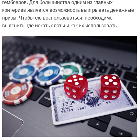
гемблеров. Для большинства одним из главных
критериев является возможность выигрывать денежные
призы. Чтобы ею воспользоваться, необходимо
выяснить, где искать слоты и как их использовать.