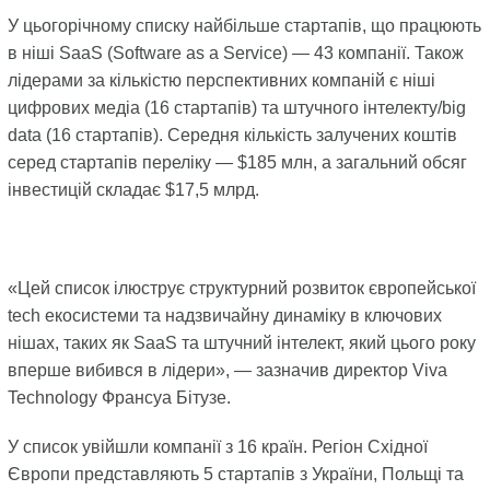
У цьогорічному списку найбільше стартапів, що працюють
в ніші SaaS (Software as a Service) — 43 компанії. Також
лідерами за кількістю перспективних компаній є ніші
цифрових медіа (16 стартапів) та штучного інтелекту/big
data (16 стартапів). Середня кількість залучених коштів
серед стартапів переліку — $185 млн, а загальний обсяг
інвестицій складає $17,5 млрд.
«Цей список ілюструє структурний розвиток європейської
tech екосистеми та надзвичайну динаміку в ключових
нішах, таких як SaaS та штучний інтелект, який цього року
вперше вибився в лідери», — зазначив директор Viva
Technology Франсуа Бітузе.
У список увійшли компанії з 16 країн. Регіон Східної
Європи представляють 5 стартапів з України, Польщі та