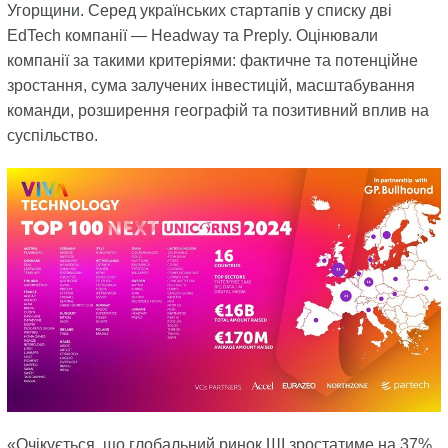
Угорщини. Серед українських стартапів у списку дві
EdTech компанії — Headway та Preply. Оцінювали
компанії за такими критеріями: фактичне та потенційне
зростання, сума залучених інвестицій, масштабування
команди, розширення географій та позитивний вплив на
суспільство.
«Очікується, що глобальний ринок ШІ зростатиме на 37%