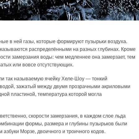
нные в ней газы, которые формируют пузырьки воздуха.
оказываются распределёнными на разных глубинах. Кроме
рости замерзания воды: чем медленнее она замерзает, тем
атых или вовсе отсутствующих.
али так называемую ячейку Хеле-Шоу — тонкий
 водой, зажатый между двумя прозрачными акриловыми
ной пластиной, температура которой могла
ветственно, скорости замерзания, в каждом слое льда
омбинации формы, размера и глубины пузырьков были
 азбуки Морзе, двоичного и троичного кодов.