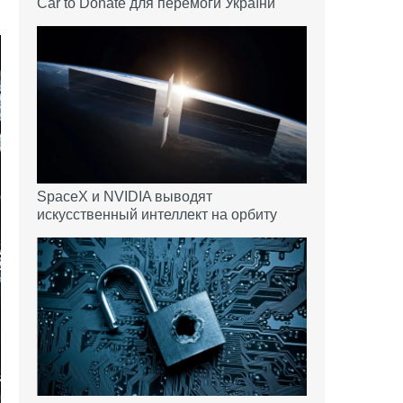
Car to Donate для перемоги України
SpaceX и NVIDIA выводят
искусственный интеллект на орбиту