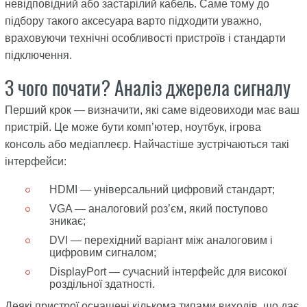
невідповідний або застарілий кабель. Саме тому до
підбору такого аксесуара варто підходити уважно,
враховуючи технічні особливості пристроїв і стандарти
підключення.
З чого почати? Аналіз джерела сигналу
Перший крок — визначити, які саме відеовиходи має ваш
пристрій. Це може бути комп’ютер, ноутбук, ігрова
консоль або медіаплеєр. Найчастіше зустрічаються такі
інтерфейси:
HDMI — універсальний цифровий стандарт;
VGA — аналоговий роз’єм, який поступово
зникає;
DVI — перехідний варіант між аналоговим і
цифровим сигналом;
DisplayPort — сучасний інтерфейс для високої
роздільної здатності.
Деякі пристрої оснащені кількома типами виходів, що дає