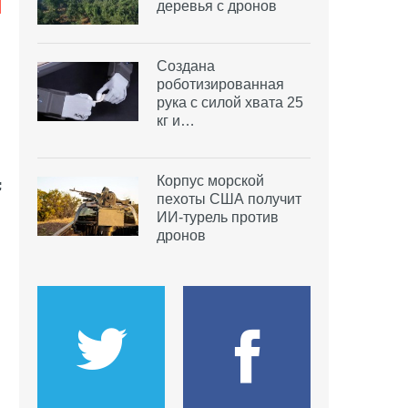
деревья с дронов
Создана
роботизированная
рука с силой хвата 25
кг и…
Корпус морской
пехоты США получит
ИИ-турель против
дронов