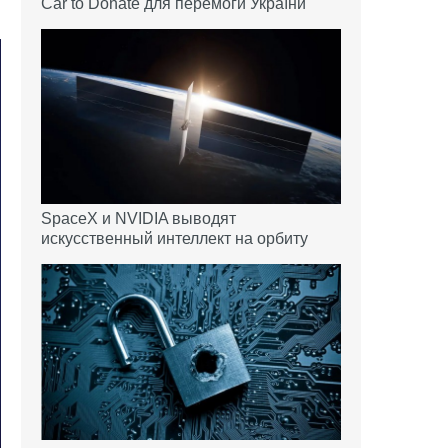
Car to Donate для перемоги України
SpaceX и NVIDIA выводят
искусственный интеллект на орбиту