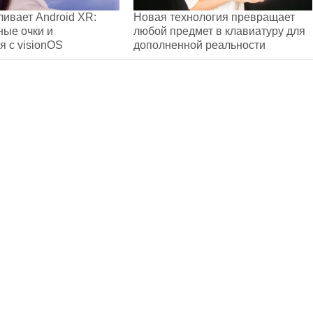
ливает Android XR:
Новая технология превращает
ые очки и
любой предмет в клавиатуру для
я с visionOS
дополненной реальности