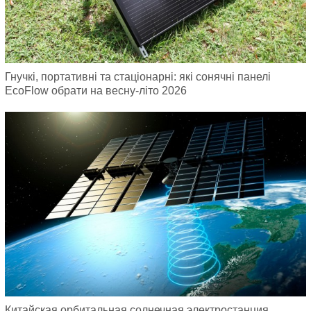
Гнучкі, портативні та стаціонарні: які сонячні панелі
EcoFlow обрати на весну-літо 2026
Китайская орбитальная солнечная электростанция