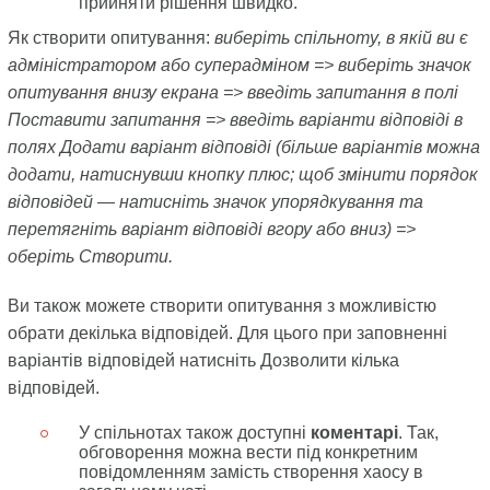
прийняти рішення швидко.
Як створити опитування:
виберіть спільноту, в якій ви є
адміністратором або суперадміном => виберіть значок
опитування
внизу екрана => введіть запитання в полі
Поставити запитання => введіть варіанти відповіді в
полях Додати варіант відповіді (більше варіантів можна
додати, натиснувши кнопку плюс
; щоб змінити порядок
відповідей — натисніть значок упорядкування
та
перетягніть варіант відповіді вгору або вниз) =>
оберіть Створити.
Ви також можете створити опитування з можливістю
обрати декілька відповідей. Для цього при заповненні
варіантів відповідей натисніть Дозволити кілька
відповідей.
У спільнотах також доступні
коментарі
. Так,
обговорення можна вести під конкретним
повідомленням замість створення хаосу в