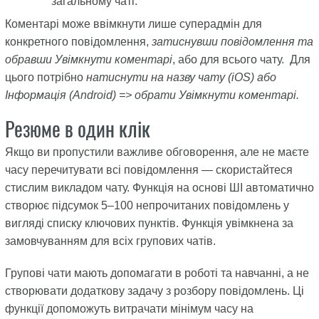
загальному чаті.
Коментарі може ввімкнути лише суперадмін для
конкретного повідомлення,
затиснувши повідомлення та
обравши Увімкнути коментарі
, або для всього чату. Для
цього потрібно
натиснути на назву чату (iOS) або
Інформація (Android) => обрати Увімкнути коментарі.
Резюме в один клік
Якщо ви пропустили важливе обговорення, але не маєте
часу перечитувати всі повідомлення — скористайтеся
стислим викладом чату. Функція на основі ШІ автоматично
створює підсумок 5–100 непрочитаних повідомлень у
вигляді списку ключових пунктів. Функція увімкнена за
замовчуванням для всіх групових чатів.
Групові чати мають допомагати в роботі та навчанні, а не
створювати додаткову задачу з розбору повідомлень. Ці
функції допоможуть витрачати мінімум часу на