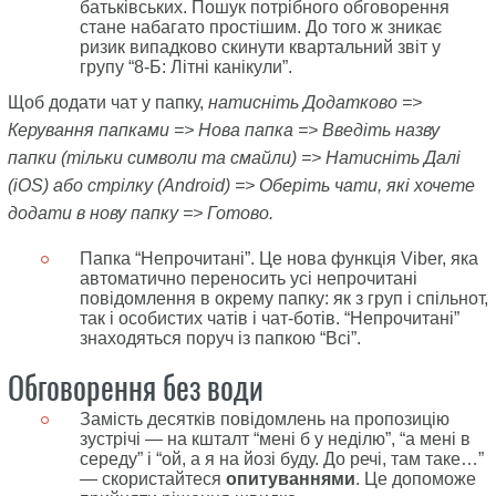
батьківських. Пошук потрібного обговорення
стане набагато простішим. До того ж зникає
ризик випадково скинути квартальний звіт у
групу “8-Б: Літні канікули”.
Щоб додати чат у папку,
натисніть Додатково
=>
Керування папками
=>
Нова папка => Введіть назву
папки (тільки символи та смайли) => Натисніть Далі
(iOS) або стрілку
(Android) => Оберіть чати, які хочете
додати в нову папку => Готово.
Папка “Непрочитані”
. Це нова функція Viber, яка
автоматично переносить усі непрочитані
повідомлення в окрему папку: як з груп і спільнот,
так і особистих чатів і чат-ботів. “Непрочитані”
знаходяться поруч із папкою “Всі”.
Обговорення без води
Замість десятків повідомлень на пропозицію
зустрічі — на кшталт “мені б у неділю”, “а мені в
середу” і “ой, а я на йозі буду. До речі, там таке…”
— скористайтеся
опитуваннями
. Це допоможе