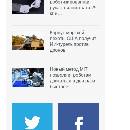
роботизированная
рука с силой хвата 25
кг и…
Корпус морской
пехоты США получит
ИИ-турель против
дронов
Новый метод MIT
позволяет роботам
двигаться в два раза
быстрее
ь