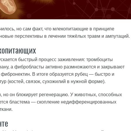
илось, но сам факт, что млекопитающие в принципе
 новые перспективы в лечении тяжёлых травм и ампутаций.
екопитающих
скается быстрый процесс заживления: тромбоциты
рану, а фибробласты активно размножаются и закрывают
фибронектин. В итоге образуется рубец — быстро и
ур (костей, связок, сухожилий в нужной форме).
 но он блокирует регенерацию. У животных, способных
уется бластема — скопление недифференцированных
ткани.
нте