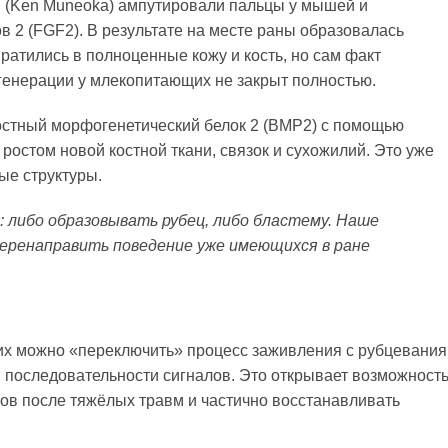
 (Ken Muneoka) ампутировали пальцы у мышей и
в 2 (FGF2). В результате на месте раны образовалась
вратились в полноценные кожу и кость, но сам факт
егенерации у млекопитающих не закрыт полностью.
остный морфогенетический белок 2 (BMP2) с помощью
ростом новой костной ткани, связок и сухожилий. Это уже
ые структуры.
: либо образовывать рубец, либо бластему. Наше
перенаправить поведение уже имеющихся в ране
их можно «переключить» процесс заживления с рубцевания
 последовательности сигналов. Это открывает возможност
ов после тяжёлых травм и частично восстанавливать