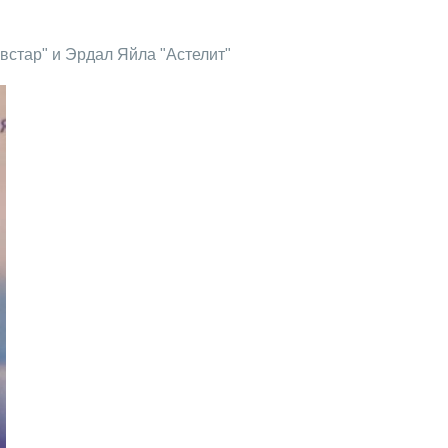
встар" и Эрдал Яйла "Астелит"