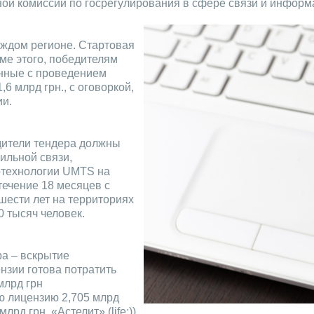
ной комиссии по госрегулирования в сфере связи и информ
аждом регионе. Стартовая
оме этого, победителям
анные с проведением
6 млрд грн., с оговоркой,
ии.
дители тендера должны
бильной связи,
отехнологии UMTS на
течение 18 месяцев с
шести лет на территориях
0 тысяч человек.
а – вскрытие
нзии готова потратить
млрд грн
ую лицензию 2,705 млрд
млрд грн. «Астелит» (life:))