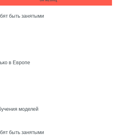
юбят быть занятыми
ько в Европе
бучения моделей
юбят быть занятыми