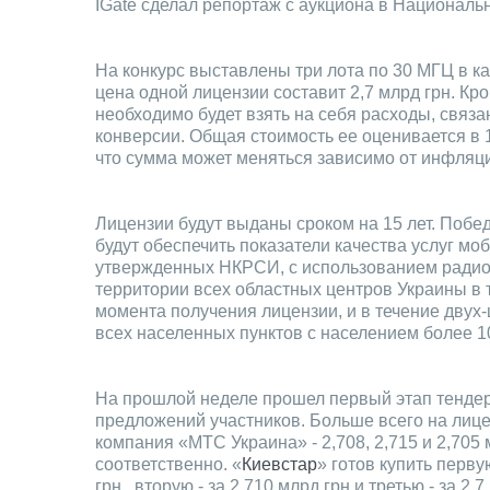
IGate сделал репортаж с аукциона в Националь
На конкурс выставлены три лота по 30 МГЦ в к
цена одной лицензии составит 2,7 млрд грн. Кр
необходимо будет взять на себя расходы, связ
конверсии. Общая стоимость ее оценивается в 1,
что сумма может меняться зависимо от инфляц
Лицензии будут выданы сроком на 15 лет. Побе
будут обеспечить показатели качества услуг мо
утвержденных НКРСИ, с использованием ради
территории всех областных центров Украины в 
момента получения лицензии, и в течение двух-
всех населенных пунктов с населением более 1
На прошлой неделе прошел первый этап тендер
предложений участников. Больше всего на лице
компания «МТС Украина» - 2,708, 2,715 и 2,705 
соответственно. «
Киевстар
» готов купить перв
грн., вторую - за 2,710 млрд грн и третью - за 2,7 