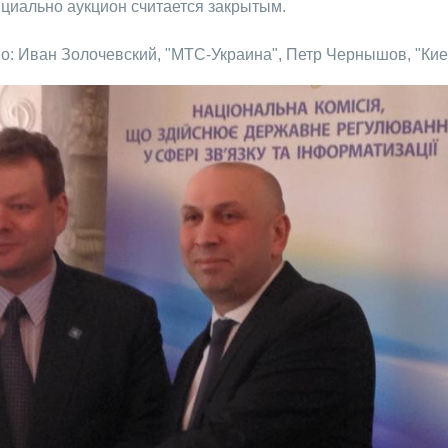
фициально аукцион считается закрытым.
: Иван Золочевский, "МТС-Украина", Петр Чернышов, "Кие