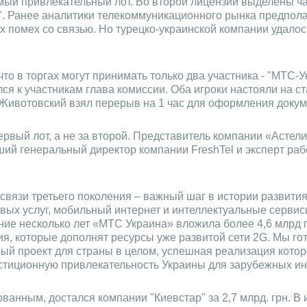
самый привлекательный лот. Во второй лицензии выделены 
". Ранее аналитики телекоммуникационного рынка предполаг
ых помех со связью. Но турецко-украинской компании удало
о в торгах могут принимать только два участника - "МТС-У
ился к участникам глава комиссии. Оба игроки настояли на 
. Животовский взял перерыв на 1 час для оформления докум
рвый лот, а не за второй. Представитель компании «Астелит»
ий генеральный директор компании FreshTel и эксперт рабо
связи третьего поколения – важный шаг в истории развит
вых услуг, мобильный интернет и интеллектуальные сервисы
ие несколько лет «МТС Украина» вложила более 4,6 млрд г
ия, которые дополнят ресурсы уже развитой сети 2G. Мы го
ый проект для страны в целом, успешная реализация которо
естиционную привлекательность Украины для зарубежных ин
ванным, достался компании "Киевстар" за 2,7 млрд. грн. В