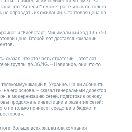
частоты с наименьшим количеством помех. За
али, что "Астелит" сможет рассчитывать только
сь не оправдать их ожиданий. Стартовая цена на
краина" и "Киевстар". Минимальный ход 135 750
статовой цене. Второй лот достался компании
ентов.
 сказал, что это часть стратегии – этот лот
чей группы по 3G/4G. – Наверное, они что-то
ия телекоммуникаций в Украине. Наши абоненты
 на его основе, – сказал генеральный директор
рн. в модернизацию сетей, подготовив основу
товы продолжать инвестиции в развитие сетей:
го не только принесет средства в бюджет и
весторов».
 итоге, больше всех заплатила компания