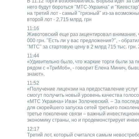
В 11.12 торги возобновились. Борьба идет за 
него будут бороться "МТС-Украина" и "Киевстар
на третий лот - самый "грязный" из-за возможн
второй лот - 2,715 млрд. грн
11:16
Животовский еще раз акцентировал внимание, чт
000 грн. "Есть ли у вас предложения?", - обрат
"МТС" за стартовую цену в 2 млрд 715 тыс. грн
11:44
«Удивительно было, что жаркие торги были за пе
рядом с «ТриМоб», - говорит Елена Минич, бывш
знают».
11:52
«Получение лицензии на предоставление услуг 
смогут получить новый уровень качества голосо
«МТС Украина» Иван Золочевский. – За последн
для скорейшего запуска сетей третьего поколен
третье поколение связи – важный инвестиционн
экономику страны, но и продемонстрирует инв
12:17
Третий лот, который считался самым невостребо