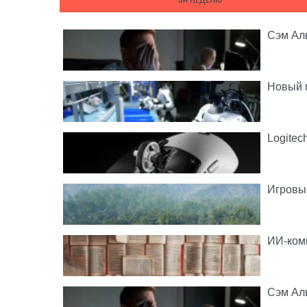
Сэм Аль
Новый м
Logitec
Игровые
ИИ-комп
Сэм Аль