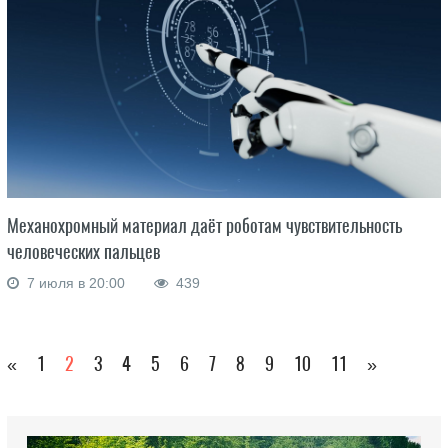
Механохромный материал даёт роботам чувствительность
человеческих пальцев
7 июля в 20:00
439
«
1
2
3
4
5
6
7
8
9
10
11
»