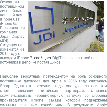
Основным
поставщиком
дисплейных
панелей для
iPhone 6s и
iPhone 6s
Plus является
компания
Japan Display
(JDI).
Ситуация не
изменится и в
2016 году с
выходом iPhone 7,
сообщает
DigiTimes со ссылкой на
источники в цепочке поставщиков.
Наиболее вероятным претендентом на роль основного
поставщика дисплеев для
Apple
в 2016 году считалас
Sharp. Однако в последние годы она уделяла слишком
много внимания китайским партнерам, стараясь
скомпенсировать неравномерную загрузку со стороны
производителя iPhone, заказы которой подвержены
сильным сезонным колебаниям. В результате Apple