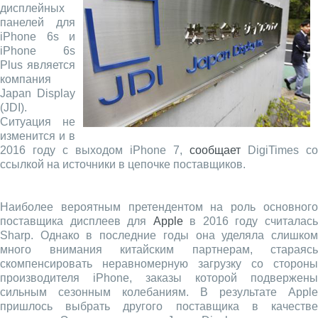
дисплейных
панелей для
iPhone 6s и
iPhone 6s
Plus является
компания
Japan Display
(JDI).
Ситуация не
изменится и в
2016 году с выходом iPhone 7,
сообщает
DigiTimes со
ссылкой на источники в цепочке поставщиков.
Наиболее вероятным претендентом на роль основного
поставщика дисплеев для
Apple
в 2016 году считалас
Sharp. Однако в последние годы она уделяла слишком
много внимания китайским партнерам, стараясь
скомпенсировать неравномерную загрузку со стороны
производителя iPhone, заказы которой подвержены
сильным сезонным колебаниям. В результате Apple
пришлось выбрать другого поставщика в качестве