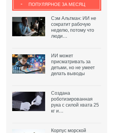
-
ПОПУЛЯРНОЕ ЗА МЕСЯЦ
Сэм Альтман: ИИ не
сократит рабочую
неделю, потому что
люди…
ИИ может
присматривать за
детьми, но не умеет
делать выводы
Создана
роботизированная
рука с силой хвата 25
кг и…
Корпус морской