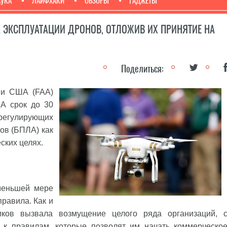
АУКА
ЛАЙФХАКИ
ОБЗОРЫ
ГАДЖЕТЫ
А ЭКСПЛУАТАЦИИ ДРОНОВ, ОТЛОЖИВ ИХ ПРИНЯТИЕ НА
Поделиться:
ии США (FAA)
А срок до 30
регулирующих
ов (БПЛА) как
ских целях.
меньшей мере
правила. Как и
иков вызвала возмущение целого ряда организаций, 
к правилам, которые позволят им начать коммерческо