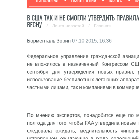
ТЕХНОЛОГИИ
РАЗВЛЕЧЕНИЯ
БИЗНЕС
Н
В США ТАК И НЕ СМОГЛИ УТВЕРДИТЬ ПРАВИЛ
ВЕСНУ
/
Лента новостей
/
Главная
Борменталь Зорин
07.10.2015, 16:36
Федеральное управление гражданской авиац
не вложилось в назначенный Конгрессом СШ
сентября для утверждения новых правил, 
использование беспилотных летающих аппарат
частными лицами, так и компаниями в коммерче
По мнению экспертов, понадобится еще по 
полгода для того, чтобы FAA утвердила новые 
следовала ожидать, медлительность чиновн
нетерпением ожидающие выхода дополнений 