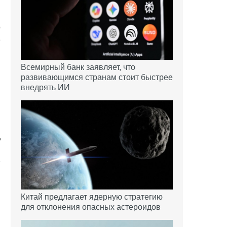
о
е
и
ы
Всемирный банк заявляет, что
развивающимся странам стоит быстрее
м
внедрять ИИ
д
и
е
Китай предлагает ядерную стратегию
для отклонения опасных астероидов