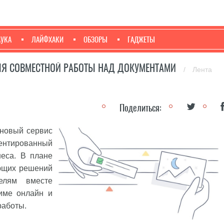
АУКА
ЛАЙФХАКИ
ОБЗОРЫ
ГАДЖЕТЫ
ЛЯ СОВМЕСТНОЙ РАБОТЫ НАД ДОКУМЕНТАМИ
/
Лента
Поделиться:
новый сервис
иентированный
неса. В плане
ующих решений
елям вместе
име онлайн и
работы.