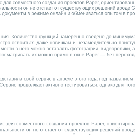
 для совместного создания проектов Paper, ориентирован
нальности он не отстает от существующих решений вроде G
ь документы в режиме онлайн и обмениваться опытом в пр
ания. Количество функций намеренно сведено до минимума,
стро освоиться даже новичкам и незамедлительно приступ
мости в него можно вставлять фотографии, видеоролики, а
просматривать их можно прямо в окне Paper — без перехо
дставила свой сервис в апреле этого года под названием 
 Сервис продолжает активно тестироваться, однако для того
с для совместного создания проектов Paper, ориентиро
ональности он не отстает от существующих решений вроде