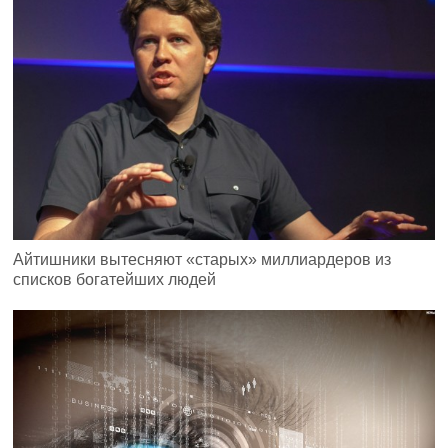
Айтишники вытесняют «старых» миллиардеров из
списков богатейших людей