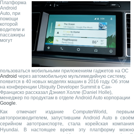
Платформа
Android
Auto, при
помощи
которой
водители и
пассажиры
могут
пользоваться мобильными приложениям гаджетов на ОС
Android
через автомобильную мультимедийную систему,
появится в 40 новых моделях машин в 2016 году. Об этом
на конференции Ubiquity Developer Summit в Сан-
Франциско рассказал Дэниел Холле (Daniel Holle),
менеджер по продуктам в отделе Android Auto корпорации
Google
.
Как отмечает издание ComputerWorld, первым
автопроизводителем, запустившим Android Auto в своём
серийном автотранспорте, стала корейская компания
Hyundai. В настоящее время эту платформу можно