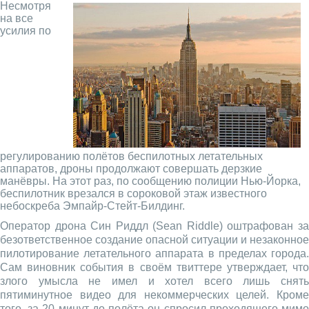
Несмотря
на все
усилия по
регулированию полётов беспилотных летательных
аппаратов, дроны продолжают совершать дерзкие
манёвры. На этот раз, по сообщению полиции Нью-Йорка,
беспилотник врезался в сороковой этаж известного
небоскреба Эмпайр-Стейт-Билдинг.
Оператор дрона Син Риддл (Sean Riddle) оштрафован за
безответственное создание опасной ситуации и незаконное
пилотирование летательного аппарата в пределах города.
Сам виновник события в своём твиттере утверждает, что
злого умысла не имел и хотел всего лишь снять
пятиминутное видео для некоммерческих целей. Кроме
того, за 20 минут до полёта он спросил проходящего мимо