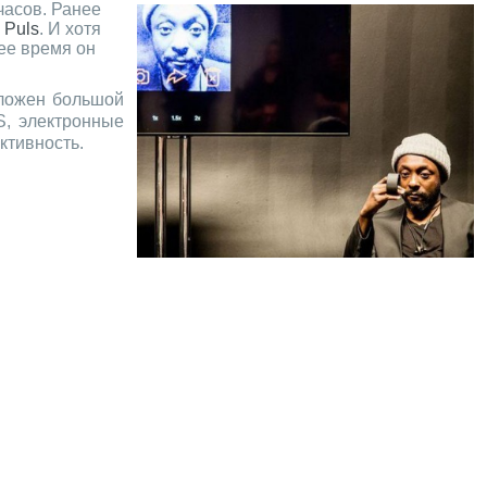
часов. Ранее
 Puls
. И хотя
ее время он
оложен большой
S, электронные
ктивность.