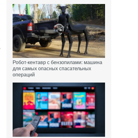
ы
е
ь
Робот-кентавр с бензопилами: машина
для самых опасных спасательных
операций