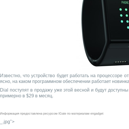
Известно, что устройство будет работать на процессоре о
ясно, на каком программном обеспечении работает новинка, 
Dial поступят в продажу уже этой весной и будут доступн
примерно в $29 в месяц.
Информация предоставлена ресурсом
IGate
по материалам
engadget
_.jpg">