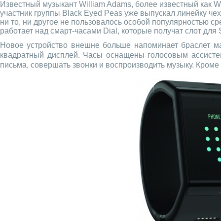
Известный музыкант William Adams, более известный как Wi
участник группы Black Eyed Peas уже выпускал линейку чех
ни то, ни другое не пользовалось особой популярностью ср
работает над смарт-часами Dial, которые получат слот для 
Новое устройство внешне больше напоминает браслет ма
квадратный дисплей. Часы оснащены голосовым ассисте
письма, совершать звонки и воспроизводить музыку. Кроме 