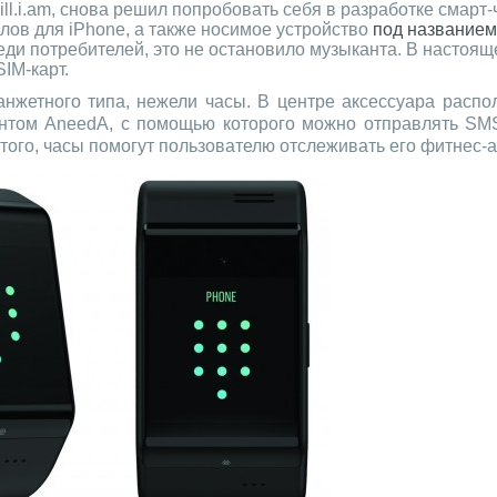
ll.i.am, снова решил попробовать себя в разработке смарт-
лов для iPhone, а также носимое устройство
под названием
еди потребителей, это не остановило музыканта. В настоящ
SIM-карт.
нжетного типа, нежели часы. В центре аксессуара расп
нтом AneedA, с помощью которого можно отправлять SM
того, часы помогут пользователю отслеживать его фитнес-а