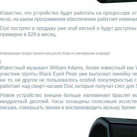
Известно, что устройство будет работать на процессоре о
ясно, на каком программном обеспечении работает новинка, 
Dial поступят в продажу уже этой весной и будут доступн
примерно в $29 в месяц.
Информация предоставлена ресурсом
IGate
по материалам
engadget
/
Известный музыкант William Adams, более известный как W
участник группы Black Eyed Peas уже выпускал линейку ч
ни то, ни другое не пользовалось особой популярностью 
работает над смарт-часами Dial, которые получат слот для 
Новое устройство внешне больше напоминает браслет ма
квадратный дисплей. Часы оснащены голосовым ассисте
письма, совершать звонки и воспроизводить музыку. Кроме 