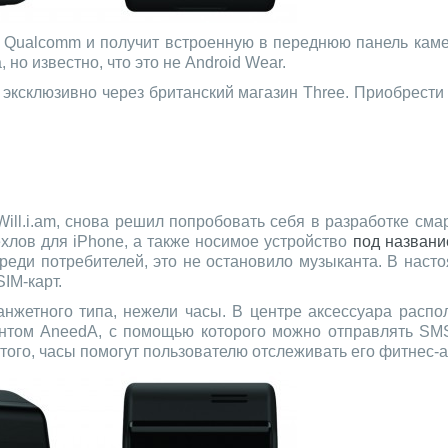
т Qualcomm и получит встроенную в переднюю панель камер
но известно, что это не Android Wear.
ы эксклюзивно через британский магазин Three. Приобрести
ill.i.am, снова решил попробовать себя в разработке сма
ехлов для iPhone, а также носимое устройство
под названи
среди потребителей, это не остановило музыканта. В наст
SIM-карт.
нжетного типа, нежели часы. В центре аксессуара расп
нтом AneedA, с помощью которого можно отправлять SM
того, часы помогут пользователю отслеживать его фитнес-а