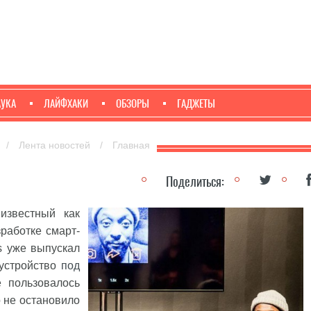
АУКА
ЛАЙФХАКИ
ОБЗОРЫ
ГАДЖЕТЫ
/
Лента новостей
/
Главная
Поделиться:
известный как
зработке смарт-
s уже выпускал
 устройство
под
е пользовалось
о не остановило