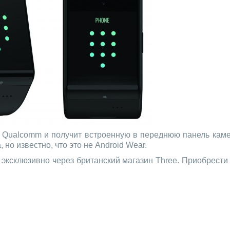
т Qualcomm и получит встроенную в переднюю панель камер
но известно, что это не Android Wear.
ы эксклюзивно через британский магазин Three. Приобрести