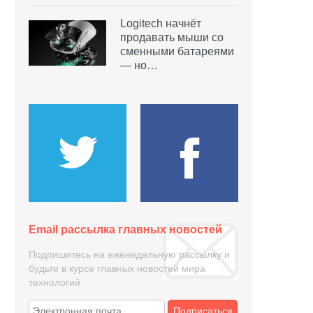
Logitech начнёт
продавать мыши со
сменными батареями
— но…
Email рассылка главных новостей
Подпишитесь на еженедельную рассылку и
будьте в курсе главных новостей мира
технологий
Подписаться