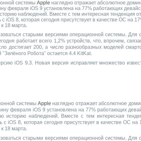
ионной системы
Apple
наглядно отражает абсолютное доми
ину февраля iOS 9 установлена на 77% работающих девайсо
историю наблюдений. Вместе с тем интересная тенденция о
 iOS 8, которая сегодня присутствует в качестве ОС на 17
к 18 марта.
ьзоваться старыми версиями операционной системы. Для 
годня работает всего 1,2% устройств, что, впрочем, связ
сло достигает 200, а число разнообразных моделей смар
"Зелёного Робота" остается 4.4 KitKat.
ерсию iOS 9.3. Новая версия исправляет множество изве
ционной системы
Apple
наглядно отражает абсолютное дом
вину февраля iOS 9 установлена на 77% работающих девай
сю историю наблюдений. Вместе с тем интересная тенде
с iOS 8, которая сегодня присутствует в качестве ОС на 
к 18 марта.
ьзоваться старыми версиями операционной системы. Для 