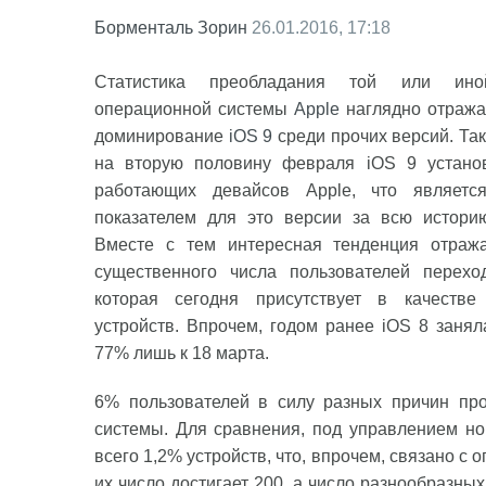
Борменталь Зорин
26.01.2016, 17:18
Статистика преобладания той или ино
операционной системы
Apple
наглядно отража
доминирование
iOS 9
среди прочих версий. Так
на вторую половину февраля iOS 9 устано
работающих девайсов Apple, что являетс
показателем для это версии за всю истори
Вместе с тем интересная тенденция отраж
существенного числа пользователей перехо
которая сегодня присутствует в качест
устройств. Впрочем, годом ранее iOS 8 заня
77% лишь к 18 марта.
6% пользователей в силу разных причин пр
системы. Для сравнения, под управлением но
всего 1,2% устройств, что, впрочем, связано с
их число достигает 200, а число разнообразны