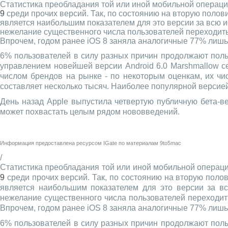
Статистика преобладания той или иной мобильной операц
9
среди прочих версий. Так, по состоянию на вторую полов
является наибольшим показателем для это версии за всю 
нежелание существенного числа пользователей переходить с
Впрочем, годом ранее iOS 8 заняла аналогичные 77% лишь 
6% пользователей в силу разных причин продолжают пол
управлением новейшей версии Android 6.0 Marshmallow се
числом брендов на рынке - по некоторым оценкам, их чи
составляет несколько тысяч. Наиболее популярной версией 
День назад Apple выпустила четвертую публичную бета-в
может похвастать целым рядом нововведений.
Информация предоставлена ресурсом
IGate
по материалам
9to5mac
/
Статистика преобладания той или иной мобильной опера
9
среди прочих версий. Так, по состоянию на вторую поло
является наибольшим показателем для это версии за в
нежелание существенного числа пользователей переходить 
Впрочем, годом ранее iOS 8 заняла аналогичные 77% лишь 
6% пользователей в силу разных причин продолжают пол