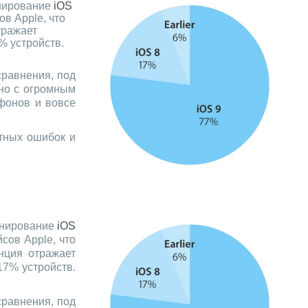
нирование
iOS
в Apple, что
тражает
% устройств.
сравнения, под
ано с огромным
тфонов и вовсе
стных ошибок и
инирование
iOS
сов Apple, что
нция отражает
17% устройств.
сравнения, под