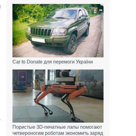
Car to Donate для перемоги України
й
т
Пористые 3D-печатные лапы помогают
,
четвероногим роботам экономить заряд
.