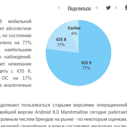
Поделиться:
й мобильной
ет абсолютное
, по состоянию
влена на 77%
я наибольшим
ю наблюдений.
ает нежелание
дить с iOS 8,
ве ОС на 17%
ла аналогичные
одолжают пользоваться старыми версиями операционно
вейшей версии Android 6.0 Marshmallow сегодня работае
 огромным числом брендов на рынке - по некоторым оценкам
х моделей смартфонов и вовсе составляет несколько тысяч