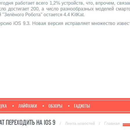
годня работает всего 1,2% устройств, что, впрочем, связ
сло достигает 200, а число разнообразных моделей смар
"Зелёного Робота" остается 4.4 KitKat.
ерсию iOS 9.3. Новая версия исправляет множество изве
АУКА
ЛАЙФХАКИ
ОБЗОРЫ
ГАДЖЕТЫ
АТ ПЕРЕХОДИТЬ НА IOS 9
/
Лента новостей
/
Главная