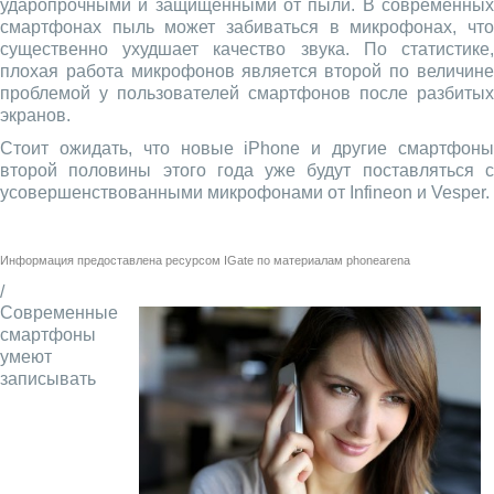
ударопрочными и защищёнными от пыли. В современных
смартфонах пыль может забиваться в микрофонах, что
существенно ухудшает качество звука. По статистике,
плохая работа микрофонов является второй по величине
проблемой у пользователей смартфонов после разбитых
экранов.
Стоит ожидать, что новые iPhone и другие смартфоны
второй половины этого года уже будут поставляться с
усовершенствованными микрофонами от Infineon и Vesper.
Информация предоставлена ресурсом
IGate
по материалам
phonearena
/
Современные
смартфоны
умеют
записывать