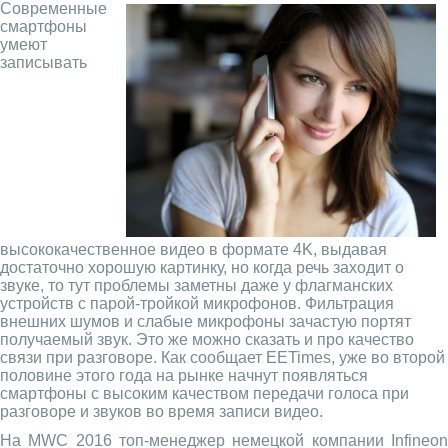
Современные
смартфоны
умеют
записывать
высококачественное видео в формате 4K, выдавая
достаточно хорошую картинку, но когда речь заходит о
звуке, то тут проблемы заметны даже у флагманских
устройств с парой-тройкой микрофонов. Фильтрация
внешних шумов и слабые микрофоны зачастую портят
получаемый звук. Это же можно сказать и про качество
связи при разговоре. Как сообщает EETimes, уже во второй
половине этого года на рынке начнут появляться
смартфоны с высоким качеством передачи голоса при
разговоре и звуков во время записи видео.
На MWC 2016 топ-менеджер немецкой компании Infineon