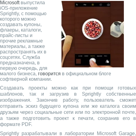
Microsoft
выпустила
iOS-приложение
Sprightly, с помощью
которого можно
создавать купоны,
флаеры, каталоги,
прайс-листы и
прочие рекламные
материалы, а также
распространять их в
соцсетях. Служба
предназначена, в
первую очередь, для
малого бизнеса,
говорится
в официальном блоге
софтверной компании.
Создавать проекты можно как при помощи готовых
шаблонов, так и загрузив в Sprightly собственные
изображения. Закончив работу, пользователь сможет
отправить эскиз будущего купона или же каталога своим
друзьям через социальные сети или по электронной почте,
а также подготовить проект к печати, сохранив его в
формате PDF.
Sprightly разрабатывали в лаборатории Microsoft Garage,