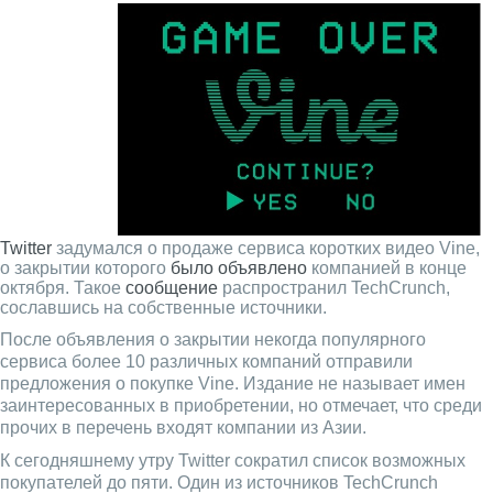
Twitter
задумался о продаже сервиса коротких видео Vine,
о закрытии которого
было объявлено
компанией в конце
октября. Такое
сообщение
распространил TechCrunch,
сославшись на собственные источники.
После объявления о закрытии некогда популярного
сервиса более 10 различных компаний отправили
предложения о покупке Vine. Издание не называет имен
заинтересованных в приобретении, но отмечает, что среди
прочих в перечень входят компании из Азии.
К сегодняшнему утру Twitter сократил список возможных
покупателей до пяти. Один из источников TechCrunch