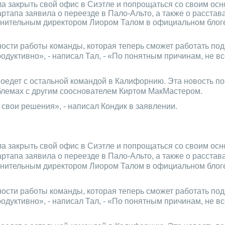
 закрыть свой офис в Сиэтле и попрощаться со своим ос
ртапа заявила о переезде в Пало-Альто, а также о расстав
лнительным директором Лиором Талом в официальном блог
ости работы команды, которая теперь сможет работать под
дуктивно», - написал Тал, - «По понятным причинам, не вс
поедет с остальной командой в Калифорнию. Эта новость п
блемах с другим сооснователем Киртом МакМастером.
 свои решения», - написал Кондик в заявлении.
 закрыть свой офис в Сиэтле и попрощаться со своим ос
ртапа заявила о переезде в Пало-Альто, а также о расстав
лнительным директором Лиором Талом в официальном блог
ости работы команды, которая теперь сможет работать под
дуктивно», - написал Тал, - «По понятным причинам, не вс