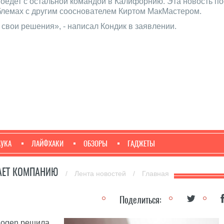
поедет с остальной командой в Калифорнию. Эта новость п
блемах с другим сооснователем Киртом МакМастером.
 свои решения», - написал Кондик в заявлении.
АУКА
ЛАЙФХАКИ
ОБЗОРЫ
ГАДЖЕТЫ
ДАЕТ КОМПАНИЮ
/
Лента новостей
/
Главная
Поделиться:
ogen
решила