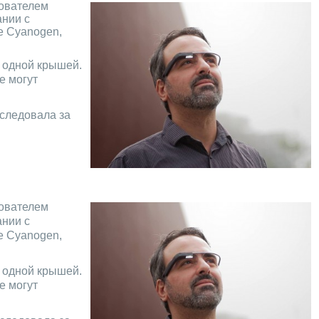
нователем
ании с
е Cyanogen,
 одной крышей.
е могут
оследовала за
нователем
ании с
е Cyanogen,
 одной крышей.
е могут