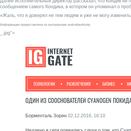
Далее исполнительный директор рассказал, что Кондик не 
сообщением самого Кондика, в котором он упоминал о про
«Жаль, что я доверял не тем людям и уже не могу изменить
Информация предоставлена по материалам
androidauthority
_.jpg">
ТЕХНОЛОГИИ
РАЗВЛЕЧЕНИЯ
БИЗНЕС
Н
ОДИН ИЗ СООСНОВАТЕЛЕЙ CYANOGEN ПОКИ
Борменталь Зорин
02.12.2016, 16:10
Недавно в сети появились слухи о том, что
Cyan