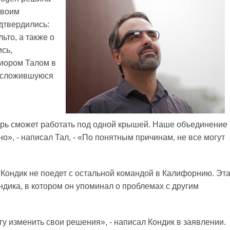
своим
дтвердились:
ьто, а также о
сь,
иором Талом в
а сложившуюся
ерь сможет работать под одной крышей. Наше объединение
о», - написал Тал, - «По понятным причинам, не все могут
 Кондик не поедет с остальной командой в Калифорнию. Эт
дика, в котором он упоминал о проблемах с другим
гу изменить свои решения», - написал Кондик в заявлении.