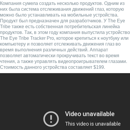
Компания сумела создать несколько продуктов. Одним из
них была система отслеживания движений глаз, которую
можно было устанавливать на мобильные устройства.
Продукт был предназначен для разработчиков. У The Eye
Tribe также есть собственная потребительская линейка
продуктов. Так, в этом году компания выпустила устройство
The Eye Tribe Tracker Pro, которое крепиться к ноутбуку или
компьютеру и позволяет отслеживать движения глаз во
время выполнения различных действий. Аппарат
позволяет автоматически прокручивать текст во время
чтения, а также управлять видеопроигрывателем глазами.
Стоимость данного устройства составляет $199.