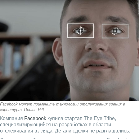
Facebook может применить технологии отслеживания зрения в
гарнитурах Oculus Rift
Компания
Facebook
купила стартап The Eye Tribe,
специализирующийся на разработках в области
отслеживания взгляда. Детали сделки не разглашались.