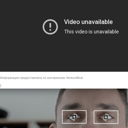
Информация предоставлена по материалам
VentureBeat
/