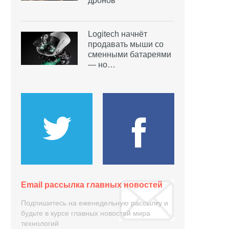
дронов
Logitech начнёт
продавать мыши со
сменными батареями
— но…
Email рассылка главных новостей
Подпишитесь на еженедельную рассылку и
будьте в курсе главных новостей мира
технологий