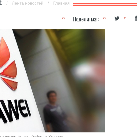
ВЕ
/
Лента новостей
/
Главная
Поделиться:
нологии Huawei будет в Украине