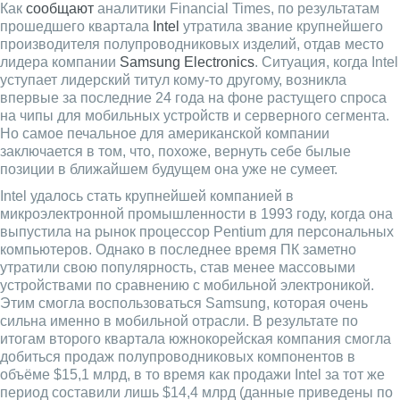
Как
сообщают
аналитики Financial Times, по результатам
прошедшего квартала
Intel
утратила звание крупнейшего
производителя полупроводниковых изделий, отдав место
лидера компании
Samsung Electronics
. Ситуация, когда Intel
уступает лидерский титул кому-то другому, возникла
впервые за последние 24 года на фоне растущего спроса
на чипы для мобильных устройств и серверного сегмента.
Но самое печальное для американской компании
заключается в том, что, похоже, вернуть себе былые
позиции в ближайшем будущем она уже не сумеет.
Intel удалось стать крупнейшей компанией в
микроэлектронной промышленности в 1993 году, когда она
выпустила на рынок процессор Pentium для персональных
компьютеров. Однако в последнее время ПК заметно
утратили свою популярность, став менее массовыми
устройствами по сравнению с мобильной электроникой.
Этим смогла воспользоваться Samsung, которая очень
сильна именно в мобильной отрасли. В результате по
итогам второго квартала южнокорейская компания смогла
добиться продаж полупроводниковых компонентов в
объёме $15,1 млрд, в то время как продажи Intel за тот же
период составили лишь $14,4 млрд (данные приведены по