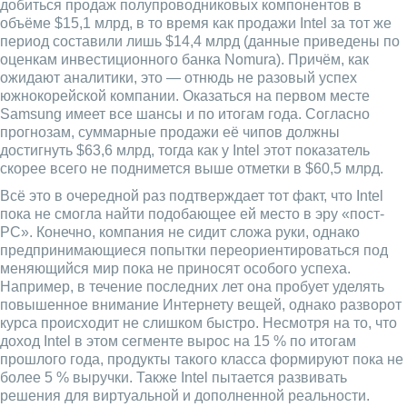
добиться продаж полупроводниковых компонентов в
объёме $15,1 млрд, в то время как продажи Intel за тот же
период составили лишь $14,4 млрд (данные приведены по
оценкам инвестиционного банка Nomura). Причём, как
ожидают аналитики, это — отнюдь не разовый успех
южнокорейской компании. Оказаться на первом месте
Samsung имеет все шансы и по итогам года. Согласно
прогнозам, суммарные продажи её чипов должны
достигнуть $63,6 млрд, тогда как у Intel этот показатель
скорее всего не поднимется выше отметки в $60,5 млрд.
Всё это в очередной раз подтверждает тот факт, что Intel
пока не смогла найти подобающее ей место в эру «пост-
PC». Конечно, компания не сидит сложа руки, однако
предпринимающиеся попытки переориентироваться под
меняющийся мир пока не приносят особого успеха.
Например, в течение последних лет она пробует уделять
повышенное внимание Интернету вещей, однако разворот
курса происходит не слишком быстро. Несмотря на то, что
доход Intel в этом сегменте вырос на 15 % по итогам
прошлого года, продукты такого класса формируют пока не
более 5 % выручки. Также Intel пытается развивать
решения для виртуальной и дополненной реальности.