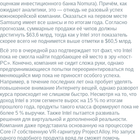
оценкам инвестиционного банка Nomura). Причём, как
ожидают аналитики, это — отнюдь не разовый успех
южнокорейской компании. Оказаться на первом месте
Samsung имеет все шансы и по итогам года. Согласно
прогнозам, суммарные продажи её чипов должны
достигнуть $63,6 млрд, тогда как у Intel этот показатель
скорее всего не поднимется выше отметки в $60,5 млрд.
Всё это в очередной раз подтверждает тот факт, что Intel
пока не смогла найти подобающее ей место в эру «пост-
PC». Конечно, компания не сидит сложа руки, однако
предпринимающиеся попытки переориентироваться под
меняющийся мир пока не приносят особого успеха.
Например, в течение последних лет она пробует уделять
повышенное внимание Интернету вещей, однако разворот
курса происходит не слишком быстро. Несмотря на то, что
доход Intel в этом сегменте вырос на 15 % по итогам
прошлого года, продукты такого класса формируют пока не
более 5 % выручки. Также Intel пытается развивать
решения для виртуальной и дополненной реальности.
Компания даже представила основанную на процессоре
Core i7 собственную VR-гарнитуру Project Alloy. Но запуск
одного подобного продукта вряд ли сможет помочь