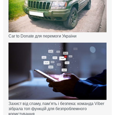
Car to Donate для перемоги України
Захист від спаму, памʼять і безпека: команда Viber
зібрала топ функцій для безпроблемного
користування